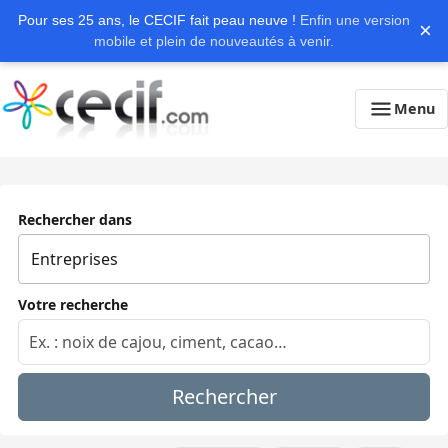
Pour ses 25 ans, le CECIF fait peau neuve !
Enfin une version
×
mobile et plein de nouveautés à venir.
Menu
Rechercher dans
Votre recherche
Rechercher