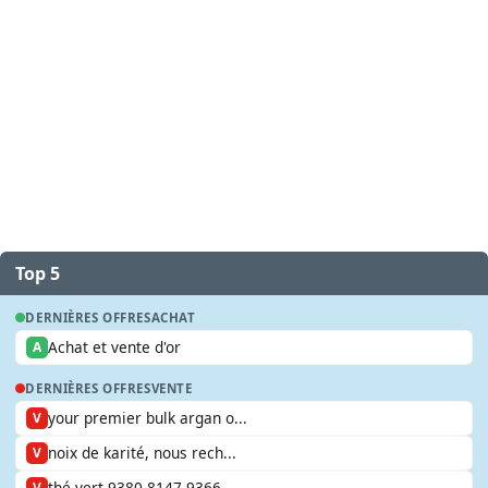
Top 5
DERNIÈRES OFFRES
ACHAT
Achat et vente d'or
A
DERNIÈRES OFFRES
VENTE
your premier bulk argan o...
V
noix de karité, nous rech...
V
thé vert 9380 8147 9366
V