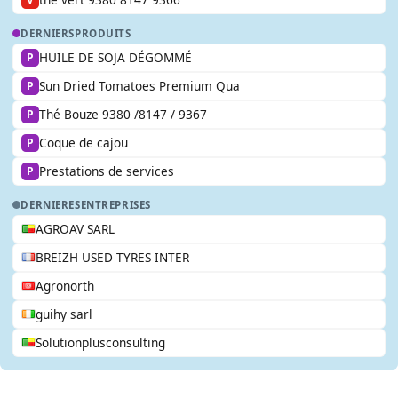
DERNIERS
PRODUITS
HUILE DE SOJA DÉGOMMÉ
P
Sun Dried Tomatoes Premium Qua
P
Thé Bouze 9380 /8147 / 9367
P
Coque de cajou
P
Prestations de services
P
DERNIERES
ENTREPRISES
AGROAV SARL
BREIZH USED TYRES INTER
Agronorth
guihy sarl
Solutionplusconsulting