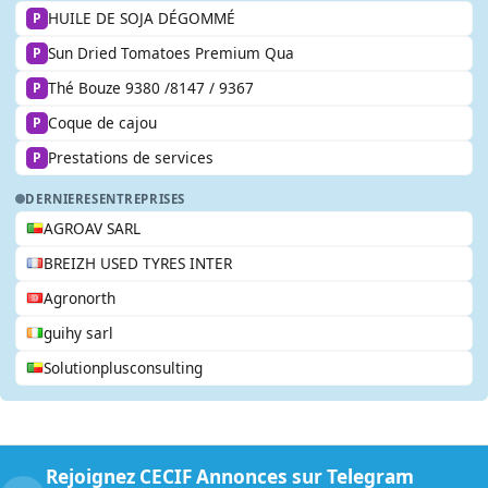
HUILE DE SOJA DÉGOMMÉ
P
Sun Dried Tomatoes Premium Qua
P
Thé Bouze 9380 /8147 / 9367
P
Coque de cajou
P
Prestations de services
P
DERNIERES
ENTREPRISES
AGROAV SARL
BREIZH USED TYRES INTER
Agronorth
guihy sarl
Solutionplusconsulting
Rejoignez CECIF Annonces sur Telegram