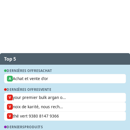
Top 5
DERNIÈRES OFFRES
ACHAT
Achat et vente d'or
A
DERNIÈRES OFFRES
VENTE
your premier bulk argan o...
V
noix de karité, nous rech...
V
thé vert 9380 8147 9366
V
DERNIERS
PRODUITS