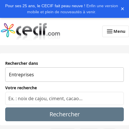
Pour ses 25 ans, le CECIF fait peau neuve !
Enfin une version
×
mobile et plein de nouveautés à venir.
Menu
Rechercher dans
Votre recherche
Rechercher