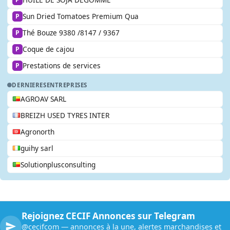
Sun Dried Tomatoes Premium Qua
P
Thé Bouze 9380 /8147 / 9367
P
Coque de cajou
P
Prestations de services
P
DERNIERES
ENTREPRISES
AGROAV SARL
BREIZH USED TYRES INTER
Agronorth
guihy sarl
Solutionplusconsulting
Rejoignez CECIF Annonces sur Telegram
@cecifcom — annonces à la une, alertes marchandises et