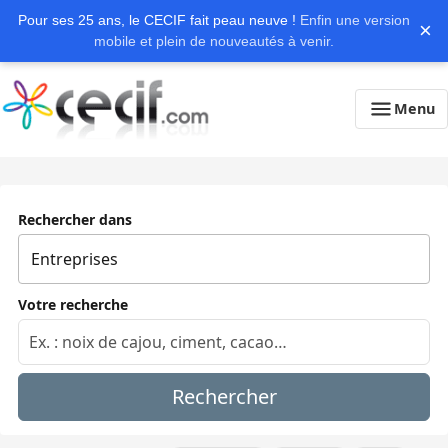
Pour ses 25 ans, le CECIF fait peau neuve !
Enfin une version
×
mobile et plein de nouveautés à venir.
Menu
Rechercher dans
Votre recherche
Rechercher