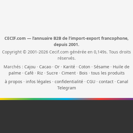
CECIF.com — l’annuaire B2B de l’import-export francophone,
depuis 2001.
Copyright © 2001-2026 Cecif.com générée en 0,149s. Tous droits
réservés.
Marchés :
Cajou
·
Cacao
·
Or
·
Karité
·
Coton
·
Sésame
·
Huile de
palme
·
Café
·
Riz
·
Sucre
·
Ciment
·
Bois
·
tous les produits
à propos
·
infos légales
·
confidentialité
·
CGU
·
contact
·
Canal
Telegram