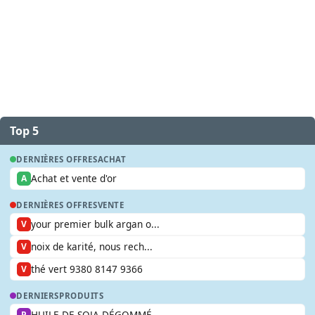
Top 5
DERNIÈRES OFFRES
ACHAT
Achat et vente d'or
A
DERNIÈRES OFFRES
VENTE
your premier bulk argan o...
V
noix de karité, nous rech...
V
thé vert 9380 8147 9366
V
DERNIERS
PRODUITS
HUILE DE SOJA DÉGOMMÉ
P