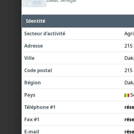
Dakar, Sénégal
Identité
Secteur d'activité
Agri
Adresse
215 
Ville
Dak
Code postal
215
Région
Dak
Pays
S
Téléphone #1
rés
Fax #1
rés
E-mail
rés