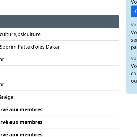
Vo
Vo
Vo
culture,psiculture
se
Soprim Patte d'oies Dakar
pa
Vo
ar
Vo
co
ou
ar
énégal
ervé aux membres
ervé aux membres
ervé aux membres