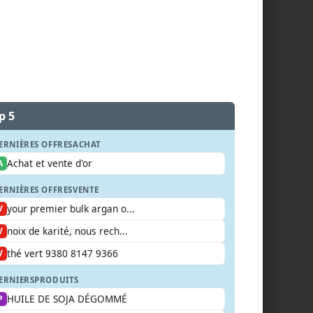
p 5
ERNIÈRES OFFRES
ACHAT
Achat et vente d'or
A
ERNIÈRES OFFRES
VENTE
your premier bulk argan o...
V
noix de karité, nous rech...
V
thé vert 9380 8147 9366
V
ERNIERS
PRODUITS
HUILE DE SOJA DÉGOMMÉ
P