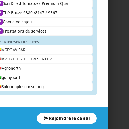
Sun Dried Tomatoes Premium Qua
P
Thé Bouze 9380 /8147 / 9367
P
Coque de cajou
P
Prestations de services
P
ERNIERES
ENTREPRISES
AGROAV SARL
BREIZH USED TYRES INTER
Agronorth
guihy sarl
Solutionplusconsulting
Rejoindre le canal