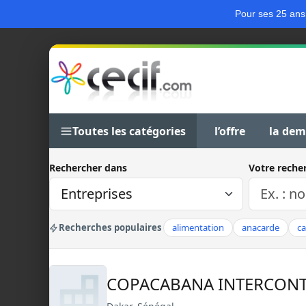
Pour ses 25 ans
Toutes les catégories
l’offre
la de
Rechercher dans
Votre reche
Recherches populaires
alimentation
anacarde
c
COPACABANA INTERCONT