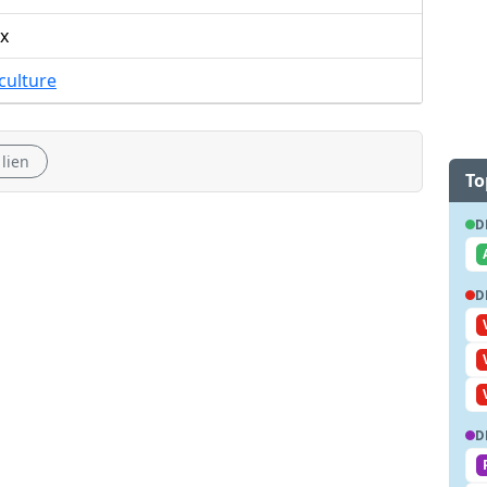
x
culture
 lien
To
D
D
D