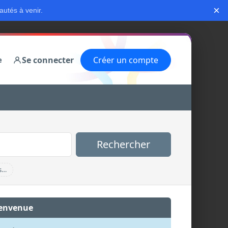
×
autés à venir.
Se connecter
Créer un compte
e
Rechercher
s…
envenue