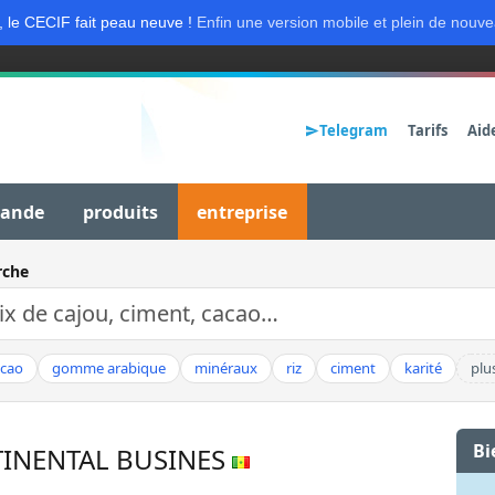
, le CECIF fait peau neuve !
Enfin une version mobile et plein de nouve
Telegram
Tarifs
Aid
mande
produits
entreprise
rche
acao
gomme arabique
minéraux
riz
ciment
karité
plu
Bi
INENTAL BUSINES