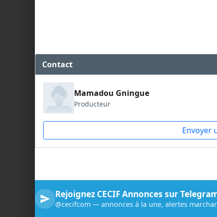
Contact
Mamadou Gningue
Producteur
Envoyer 
Rejoignez CECIF Annonces sur Telegra
@cecifcom — annonces à la une, alertes marchan