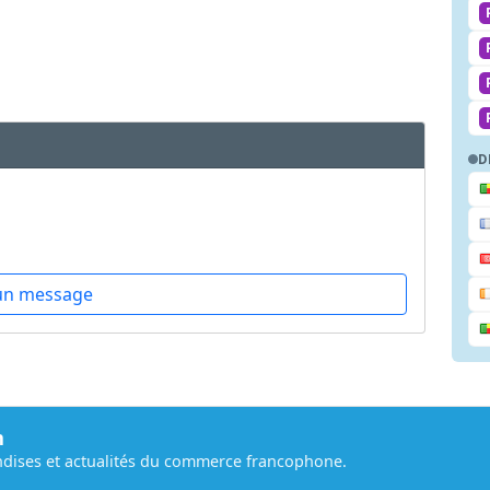
D
un message
m
dises et actualités du commerce francophone.