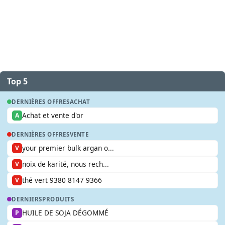
Top 5
DERNIÈRES OFFRES
ACHAT
Achat et vente d'or
A
DERNIÈRES OFFRES
VENTE
your premier bulk argan o...
V
noix de karité, nous rech...
V
thé vert 9380 8147 9366
V
DERNIERS
PRODUITS
HUILE DE SOJA DÉGOMMÉ
P