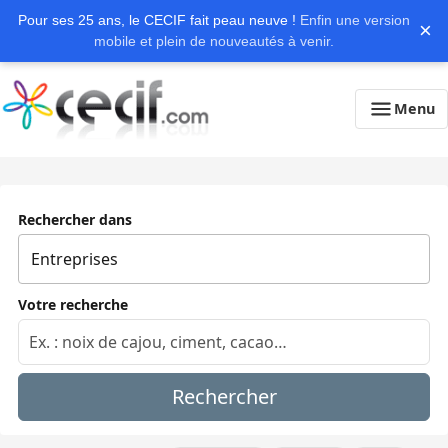
Pour ses 25 ans, le CECIF fait peau neuve !
Enfin une version
×
mobile et plein de nouveautés à venir.
Menu
Rechercher dans
Votre recherche
Rechercher