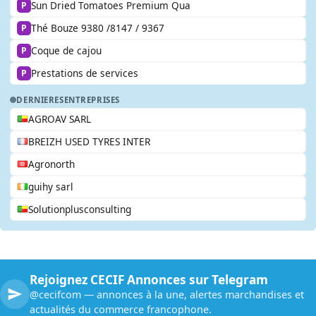
Sun Dried Tomatoes Premium Qua
P
Thé Bouze 9380 /8147 / 9367
P
Coque de cajou
P
Prestations de services
P
DERNIERES
ENTREPRISES
AGROAV SARL
BREIZH USED TYRES INTER
Agronorth
guihy sarl
Solutionplusconsulting
Rejoignez CECIF Annonces sur Telegram
@cecifcom — annonces à la une, alertes marchandises et
actualités du commerce francophone.