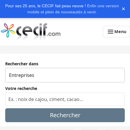
Pour ses 25 ans, le CECIF fait peau neuve !
Enfin une version
×
mobile et plein de nouveautés à venir.
Menu
Rechercher dans
Votre recherche
Rechercher