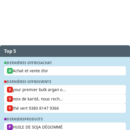
Top 5
DERNIÈRES OFFRES
ACHAT
Achat et vente d'or
A
DERNIÈRES OFFRES
VENTE
your premier bulk argan o...
V
noix de karité, nous rech...
V
thé vert 9380 8147 9366
V
DERNIERS
PRODUITS
HUILE DE SOJA DÉGOMMÉ
P