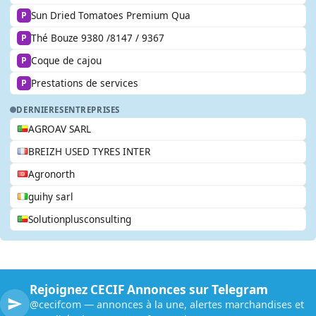
Sun Dried Tomatoes Premium Qua
P
Thé Bouze 9380 /8147 / 9367
P
Coque de cajou
P
Prestations de services
P
DERNIERES
ENTREPRISES
AGROAV SARL
BREIZH USED TYRES INTER
Agronorth
guihy sarl
Solutionplusconsulting
Rejoignez CECIF Annonces sur Telegram
@cecifcom — annonces à la une, alertes marchandises et