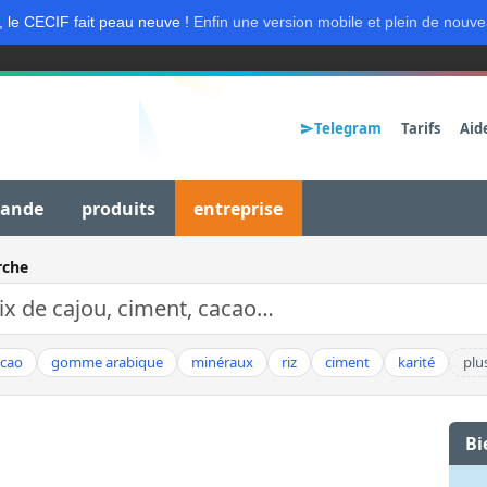
, le CECIF fait peau neuve !
Enfin une version mobile et plein de nouve
Telegram
Tarifs
Aid
mande
produits
entreprise
rche
acao
gomme arabique
minéraux
riz
ciment
karité
plu
Bi