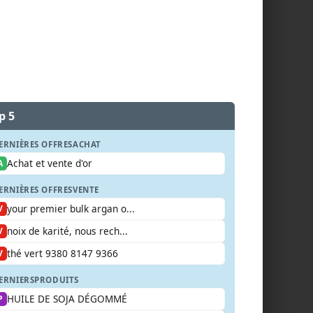
p 5
ERNIÈRES OFFRES
ACHAT
Achat et vente d'or
A
ERNIÈRES OFFRES
VENTE
your premier bulk argan o...
V
noix de karité, nous rech...
V
thé vert 9380 8147 9366
V
ERNIERS
PRODUITS
HUILE DE SOJA DÉGOMMÉ
P