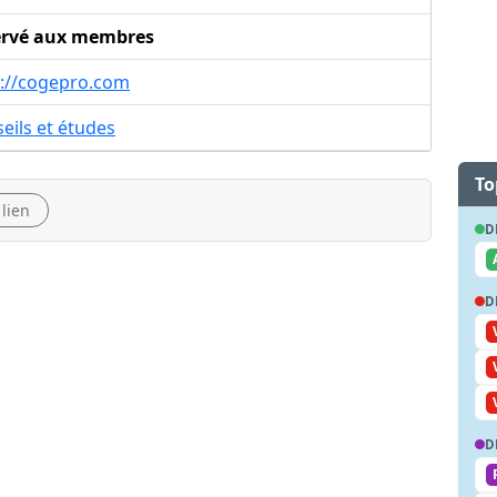
ervé aux membres
p://cogepro.com
eils et études
To
 lien
D
D
D