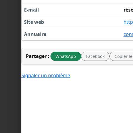
E-mail
rés
Site web
htt
Annuaire
cons
Partager :
WhatsApp
Facebook
Copier le
Signaler un problème