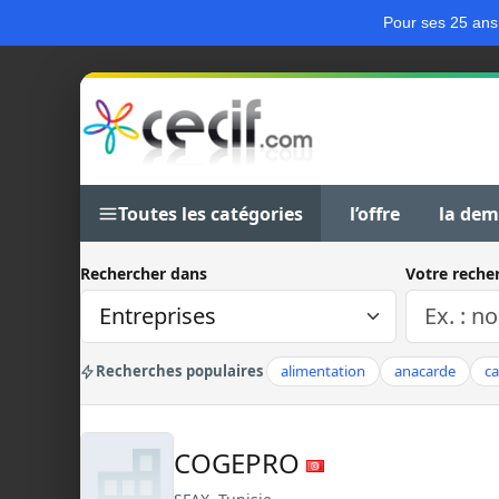
Pour ses 25 ans
Toutes les catégories
l’offre
la de
Rechercher dans
Votre reche
Recherches populaires
alimentation
anacarde
c
COGEPRO