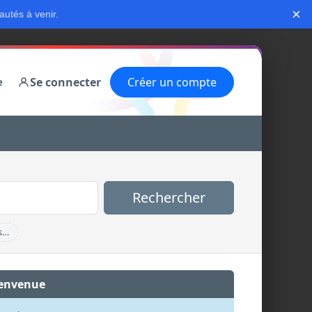
×
autés à venir.
Se connecter
Créer un compte
e
Rechercher
s…
envenue