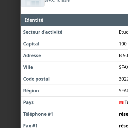
SFAX, Tunisie
Identité
Secteur d'activité
Etud
Capital
100
Adresse
B 5
Ville
SFA
Code postal
302
Région
SFA
Pays
T
Téléphone #1
rés
Fax #1
rés