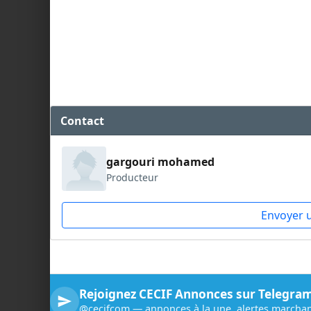
Contact
gargouri mohamed
Producteur
Envoyer 
Rejoignez CECIF Annonces sur Telegra
@cecifcom — annonces à la une, alertes marchan