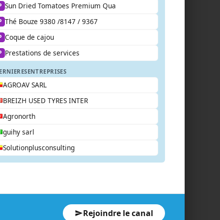
Sun Dried Tomatoes Premium Qua
P
Thé Bouze 9380 /8147 / 9367
P
Coque de cajou
P
Prestations de services
P
ERNIERES
ENTREPRISES
AGROAV SARL
BREIZH USED TYRES INTER
Agronorth
guihy sarl
Solutionplusconsulting
Rejoindre le canal