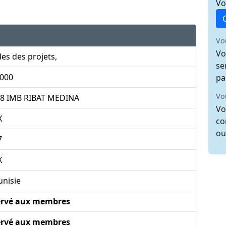
Vo
Vo
Vo
es des projets,
se
 000
pa
Vo
08 IMB RIBAT MEDINA
Vo
X
co
ou
7
X
unisie
ervé aux membres
ervé aux membres