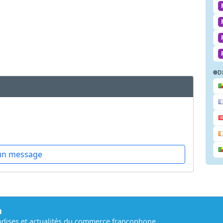
D
un message
m
dises et actualités du commerce francophone.