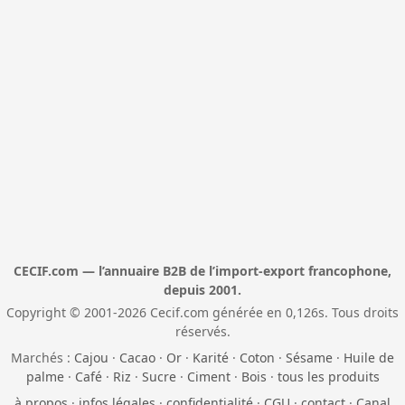
CECIF.com — l’annuaire B2B de l’import-export francophone,
depuis 2001.
Copyright © 2001-2026 Cecif.com générée en 0,126s. Tous droits
réservés.
Marchés :
Cajou
·
Cacao
·
Or
·
Karité
·
Coton
·
Sésame
·
Huile de
palme
·
Café
·
Riz
·
Sucre
·
Ciment
·
Bois
·
tous les produits
à propos
·
infos légales
·
confidentialité
·
CGU
·
contact
·
Canal