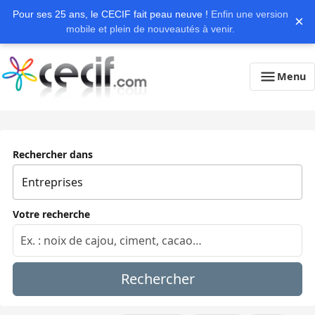
Pour ses 25 ans, le CECIF fait peau neuve !
Enfin une version
×
mobile et plein de nouveautés à venir.
Menu
Rechercher dans
Votre recherche
Rechercher