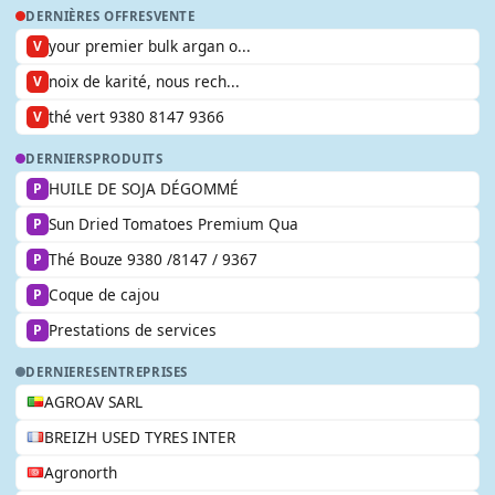
DERNIÈRES OFFRES
VENTE
your premier bulk argan o...
V
noix de karité, nous rech...
V
thé vert 9380 8147 9366
V
DERNIERS
PRODUITS
HUILE DE SOJA DÉGOMMÉ
P
Sun Dried Tomatoes Premium Qua
P
Thé Bouze 9380 /8147 / 9367
P
Coque de cajou
P
Prestations de services
P
DERNIERES
ENTREPRISES
AGROAV SARL
BREIZH USED TYRES INTER
Agronorth