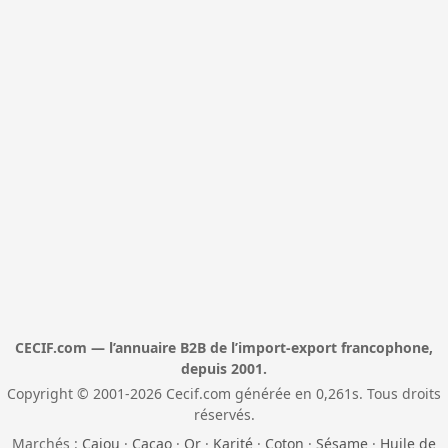
CECIF.com — l’annuaire B2B de l’import-export francophone,
depuis 2001.
Copyright © 2001-2026 Cecif.com générée en 0,261s. Tous droits
réservés.
Marchés :
Cajou
·
Cacao
·
Or
·
Karité
·
Coton
·
Sésame
·
Huile de