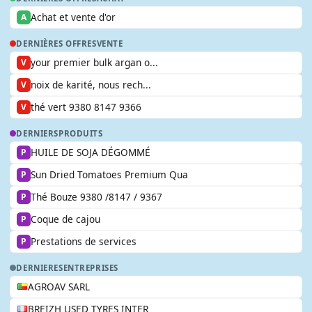
Achat et vente d'or
A
DERNIÈRES OFFRES
VENTE
your premier bulk argan o...
V
noix de karité, nous rech...
V
thé vert 9380 8147 9366
V
DERNIERS
PRODUITS
HUILE DE SOJA DÉGOMMÉ
P
Sun Dried Tomatoes Premium Qua
P
Thé Bouze 9380 /8147 / 9367
P
Coque de cajou
P
Prestations de services
P
DERNIERES
ENTREPRISES
AGROAV SARL
BREIZH USED TYRES INTER