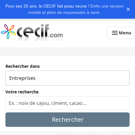
Pour ses 25 ans, le CECIF fait peau neuve !
Enfin une version
×
mobile et plein de nouveautés à venir.
Menu
Rechercher dans
Votre recherche
Rechercher