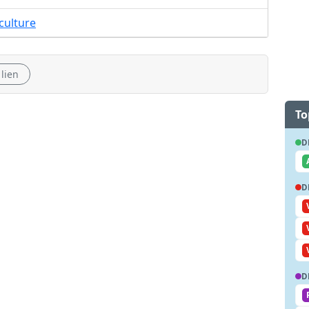
culture
 lien
To
D
D
D