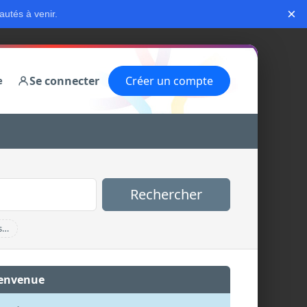
×
autés à venir.
Se connecter
Créer un compte
e
Rechercher
s…
envenue