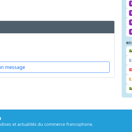
D
un message
m
dises et actualités du commerce francophone.