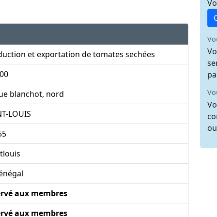
Vo
Vo
Vo
uction et exportation de tomates sechées
se
000
pa
Vo
ue blanchot, nord
Vo
NT-LOUIS
co
ou
55
tlouis
énégal
ervé aux membres
ervé aux membres