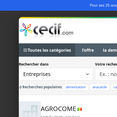
Pour ses 25 ans
Toutes les catégories
l’offre
la de
Rechercher dans
Votre reche
Recherches populaires
alimentation
anacarde
c
AGROCOME