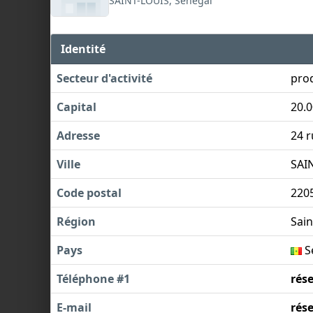
SAINT-LOUIS, Sénégal
Identité
Secteur d'activité
prod
Capital
20.
Adresse
24 r
Ville
SAI
Code postal
220
Région
Sain
Pays
S
Téléphone #1
rés
E-mail
rés