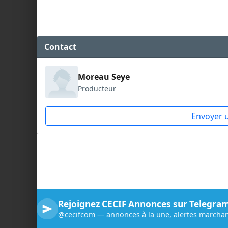
Contact
Moreau Seye
Producteur
Envoyer 
Rejoignez CECIF Annonces sur Telegra
@cecifcom — annonces à la une, alertes marchan