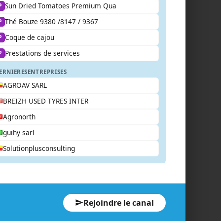
Sun Dried Tomatoes Premium Qua
P
Thé Bouze 9380 /8147 / 9367
P
Coque de cajou
P
Prestations de services
P
ERNIERES
ENTREPRISES
AGROAV SARL
BREIZH USED TYRES INTER
Agronorth
guihy sarl
Solutionplusconsulting
Rejoindre le canal