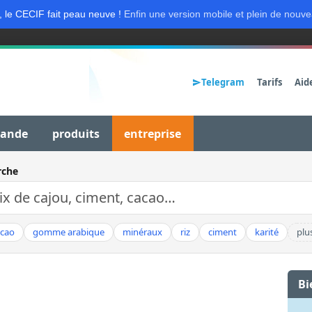
, le CECIF fait peau neuve !
Enfin une version mobile et plein de nouve
Telegram
Tarifs
Aid
mande
produits
entreprise
rche
acao
gomme arabique
minéraux
riz
ciment
karité
plu
Bi