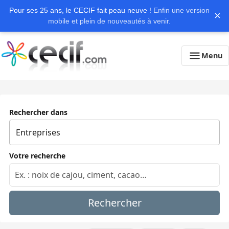
Pour ses 25 ans, le CECIF fait peau neuve !
Enfin une version
×
mobile et plein de nouveautés à venir.
Menu
Rechercher dans
Votre recherche
Rechercher