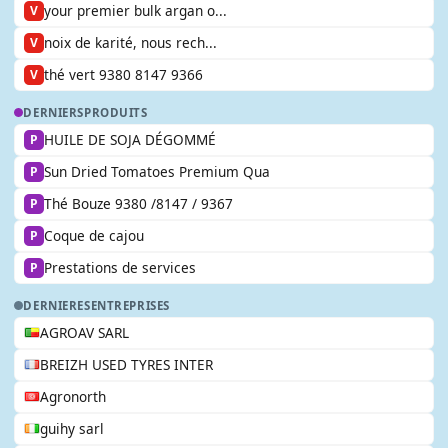
your premier bulk argan o...
V
noix de karité, nous rech...
V
thé vert 9380 8147 9366
V
DERNIERS
PRODUITS
HUILE DE SOJA DÉGOMMÉ
P
Sun Dried Tomatoes Premium Qua
P
Thé Bouze 9380 /8147 / 9367
P
Coque de cajou
P
Prestations de services
P
DERNIERES
ENTREPRISES
AGROAV SARL
BREIZH USED TYRES INTER
Agronorth
guihy sarl