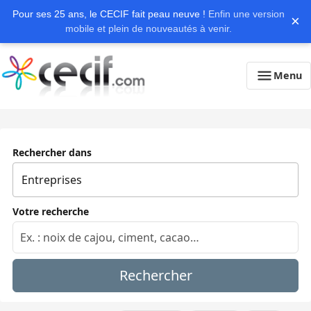
Pour ses 25 ans, le CECIF fait peau neuve !
Enfin une version
×
mobile et plein de nouveautés à venir.
Menu
Rechercher dans
Votre recherche
Rechercher