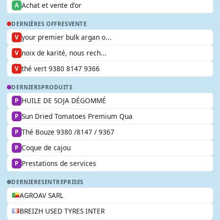
Achat et vente d'or
A
DERNIÈRES OFFRES
VENTE
your premier bulk argan o...
V
noix de karité, nous rech...
V
thé vert 9380 8147 9366
V
DERNIERS
PRODUITS
HUILE DE SOJA DÉGOMMÉ
P
Sun Dried Tomatoes Premium Qua
P
Thé Bouze 9380 /8147 / 9367
P
Coque de cajou
P
Prestations de services
P
DERNIERES
ENTREPRISES
AGROAV SARL
BREIZH USED TYRES INTER