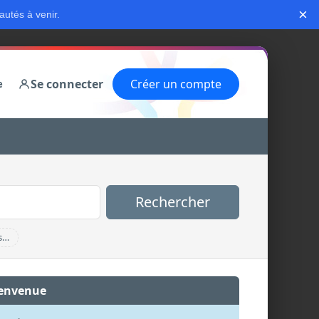
×
autés à venir.
Se connecter
Créer un compte
e
Rechercher
s…
envenue