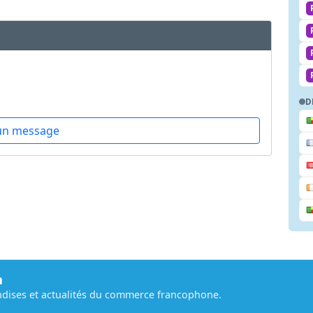
D
un message
m
dises et actualités du commerce francophone.