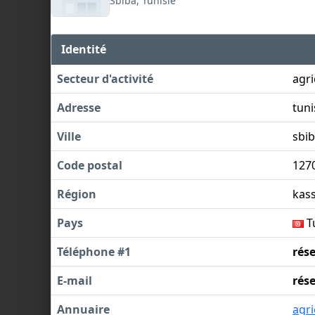
Sbiba, Tunisie
Identité
Secteur d'activité
agri
Adresse
tuni
Ville
sbi
Code postal
127
Région
kas
Pays
T
Téléphone #1
rés
E-mail
rés
Annuaire
agri