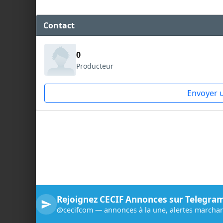
Contact
0
Producteur
Envoyer 
Rejoignez CECIF Annonces sur Telegra
@cecifcom — annonces à la une, alertes marchan