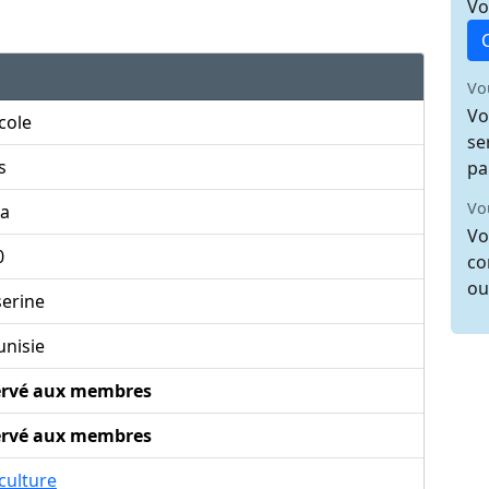
Vo
Vo
Vo
cole
se
s
pa
Vo
ba
Vo
0
co
ou
serine
unisie
ervé aux membres
ervé aux membres
culture