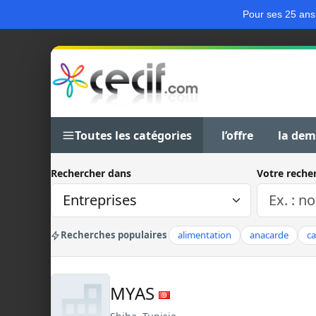
Pour ses 25 ans
Toutes les catégories
l’offre
la de
Rechercher dans
Votre reche
Recherches populaires
alimentation
anacarde
c
MYAS