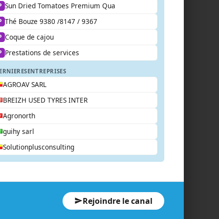
Sun Dried Tomatoes Premium Qua
P
Thé Bouze 9380 /8147 / 9367
P
Coque de cajou
P
Prestations de services
P
ERNIERES
ENTREPRISES
AGROAV SARL
BREIZH USED TYRES INTER
Agronorth
guihy sarl
Solutionplusconsulting
Rejoindre le canal