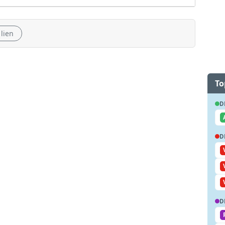
 lien
To
D
D
D