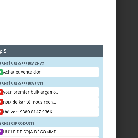
p 5
ERNIÈRES OFFRES
ACHAT
Achat et vente d'or
A
ERNIÈRES OFFRES
VENTE
your premier bulk argan o...
V
noix de karité, nous rech...
V
thé vert 9380 8147 9366
V
ERNIERS
PRODUITS
HUILE DE SOJA DÉGOMMÉ
P