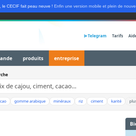
, le CECIF fait peau neuve !
Enfin une version mobile et plein de nouve
Telegram
Tarifs
Aid
mande
produits
entreprise
rche
acao
gomme arabique
minéraux
riz
ciment
karité
plu
Bi