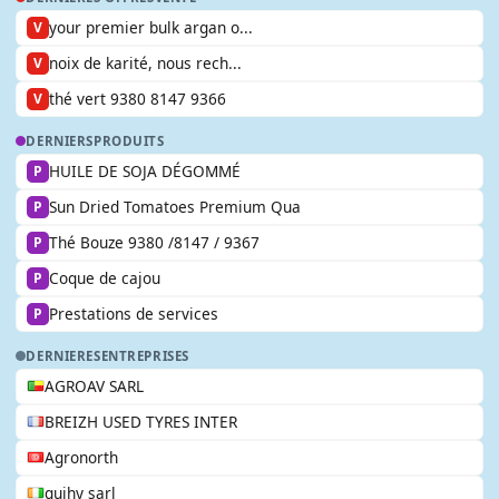
your premier bulk argan o...
V
noix de karité, nous rech...
V
thé vert 9380 8147 9366
V
DERNIERS
PRODUITS
HUILE DE SOJA DÉGOMMÉ
P
Sun Dried Tomatoes Premium Qua
P
Thé Bouze 9380 /8147 / 9367
P
Coque de cajou
P
Prestations de services
P
DERNIERES
ENTREPRISES
AGROAV SARL
BREIZH USED TYRES INTER
Agronorth
guihy sarl