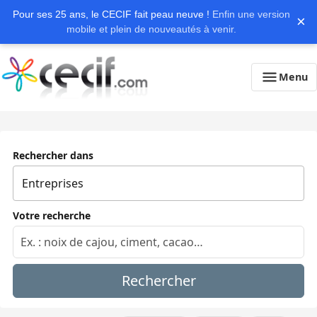
Pour ses 25 ans, le CECIF fait peau neuve !
Enfin une version
×
mobile et plein de nouveautés à venir.
Menu
Rechercher dans
Votre recherche
Rechercher