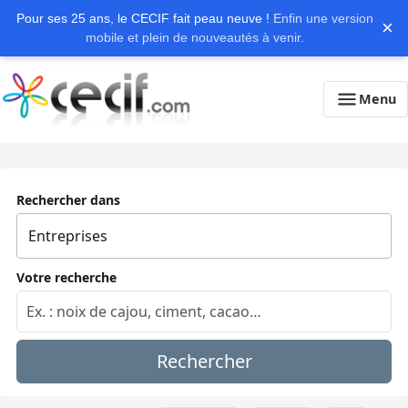
Pour ses 25 ans, le CECIF fait peau neuve !
Enfin une version
×
mobile et plein de nouveautés à venir.
Menu
Rechercher dans
Votre recherche
Rechercher