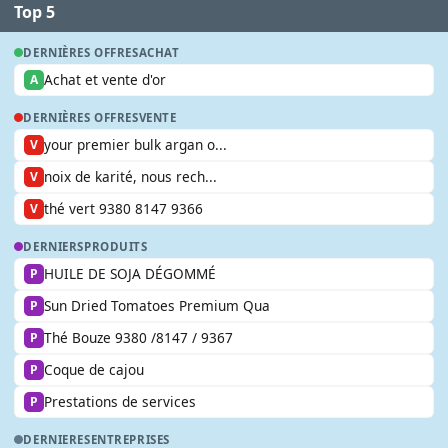
Top 5
DERNIÈRES OFFRES
ACHAT
Achat et vente d'or
A
DERNIÈRES OFFRES
VENTE
your premier bulk argan o...
V
noix de karité, nous rech...
V
thé vert 9380 8147 9366
V
DERNIERS
PRODUITS
HUILE DE SOJA DÉGOMMÉ
P
Sun Dried Tomatoes Premium Qua
P
Thé Bouze 9380 /8147 / 9367
P
Coque de cajou
P
Prestations de services
P
DERNIERES
ENTREPRISES