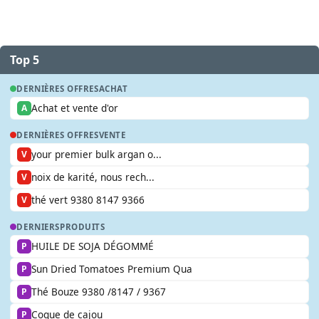
Top 5
DERNIÈRES OFFRES
ACHAT
Achat et vente d'or
A
DERNIÈRES OFFRES
VENTE
your premier bulk argan o...
V
noix de karité, nous rech...
V
thé vert 9380 8147 9366
V
DERNIERS
PRODUITS
HUILE DE SOJA DÉGOMMÉ
P
Sun Dried Tomatoes Premium Qua
P
Thé Bouze 9380 /8147 / 9367
P
Coque de cajou
P