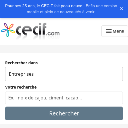
Pour ses 25 ans, le CECIF fait peau neuve !
Enfin une version
×
mobile et plein de nouveautés à venir.
Menu
Rechercher dans
Votre recherche
Rechercher