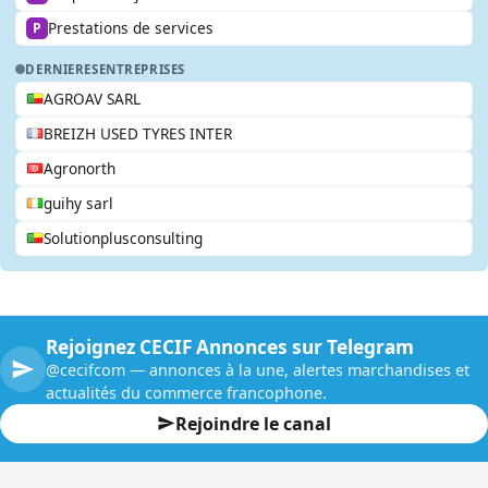
Prestations de services
P
DERNIERES
ENTREPRISES
AGROAV SARL
BREIZH USED TYRES INTER
Agronorth
guihy sarl
Solutionplusconsulting
Rejoignez CECIF Annonces sur Telegram
@cecifcom — annonces à la une, alertes marchandises et
actualités du commerce francophone.
Rejoindre le canal