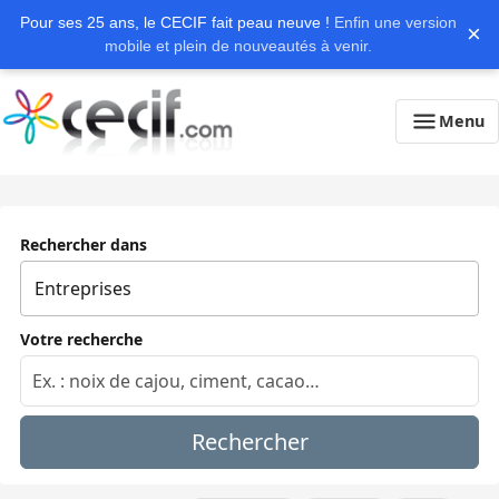
Pour ses 25 ans, le CECIF fait peau neuve !
Enfin une version
×
mobile et plein de nouveautés à venir.
Menu
Rechercher dans
Votre recherche
Rechercher