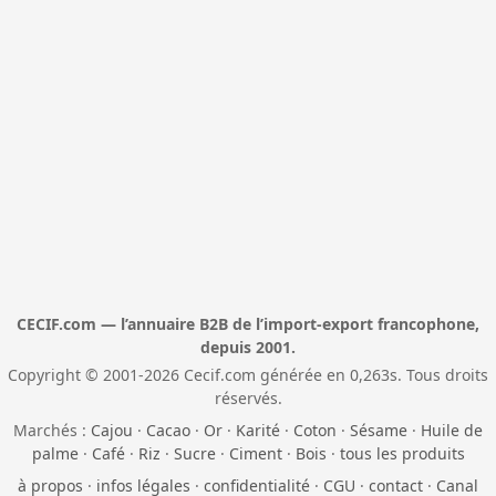
CECIF.com — l’annuaire B2B de l’import-export francophone,
depuis 2001.
Copyright © 2001-2026 Cecif.com générée en 0,263s. Tous droits
réservés.
Marchés :
Cajou
·
Cacao
·
Or
·
Karité
·
Coton
·
Sésame
·
Huile de
palme
·
Café
·
Riz
·
Sucre
·
Ciment
·
Bois
·
tous les produits
à propos
·
infos légales
·
confidentialité
·
CGU
·
contact
·
Canal