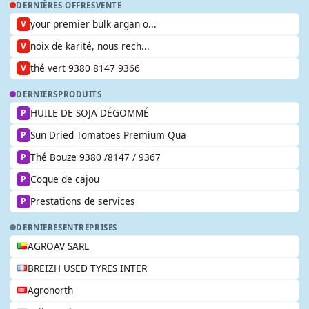
DERNIÈRES OFFRES
VENTE
your premier bulk argan o...
V
noix de karité, nous rech...
V
thé vert 9380 8147 9366
V
DERNIERS
PRODUITS
HUILE DE SOJA DÉGOMMÉ
P
Sun Dried Tomatoes Premium Qua
P
Thé Bouze 9380 /8147 / 9367
P
Coque de cajou
P
Prestations de services
P
DERNIERES
ENTREPRISES
AGROAV SARL
BREIZH USED TYRES INTER
Agronorth