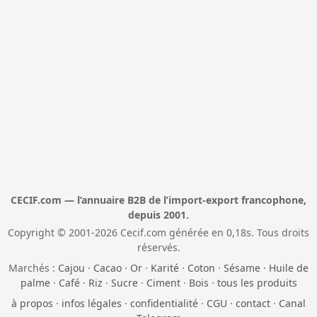
CECIF.com — l’annuaire B2B de l’import-export francophone,
depuis 2001.
Copyright © 2001-2026 Cecif.com générée en 0,18s. Tous droits
réservés.
Marchés :
Cajou
·
Cacao
·
Or
·
Karité
·
Coton
·
Sésame
·
Huile de
palme
·
Café
·
Riz
·
Sucre
·
Ciment
·
Bois
·
tous les produits
à propos
·
infos légales
·
confidentialité
·
CGU
·
contact
·
Canal