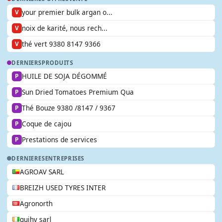
your premier bulk argan o...
V
noix de karité, nous rech...
V
thé vert 9380 8147 9366
V
DERNIERS
PRODUITS
HUILE DE SOJA DÉGOMMÉ
P
Sun Dried Tomatoes Premium Qua
P
Thé Bouze 9380 /8147 / 9367
P
Coque de cajou
P
Prestations de services
P
DERNIERES
ENTREPRISES
AGROAV SARL
BREIZH USED TYRES INTER
Agronorth
guihy sarl