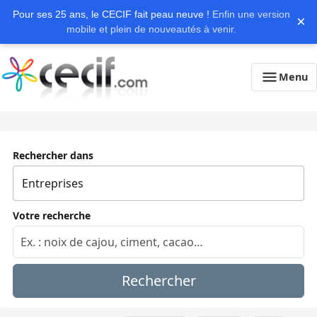
Pour ses 25 ans, le CECIF fait peau neuve !
Enfin une version
×
mobile et plein de nouveautés à venir.
Menu
Rechercher dans
Votre recherche
Rechercher