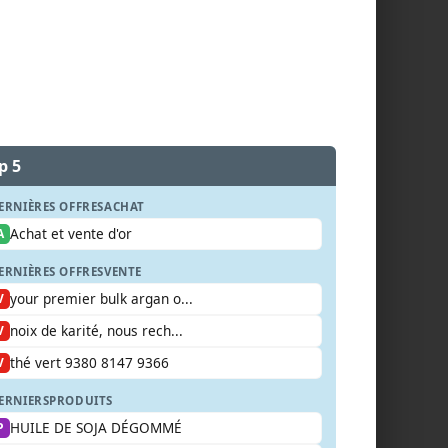
p 5
ERNIÈRES OFFRES
ACHAT
Achat et vente d'or
A
ERNIÈRES OFFRES
VENTE
your premier bulk argan o...
V
noix de karité, nous rech...
V
thé vert 9380 8147 9366
V
ERNIERS
PRODUITS
HUILE DE SOJA DÉGOMMÉ
P