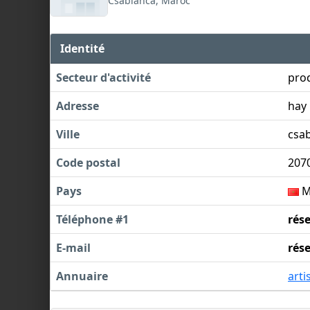
Csablanca, Maroc
Identité
Secteur d'activité
prod
Adresse
hay 
Ville
csa
Code postal
207
Pays
M
Téléphone #1
rés
E-mail
rés
Annuaire
arti