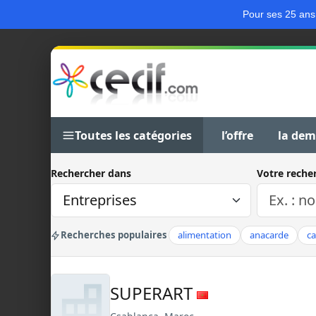
Pour ses 25 ans
Toutes les catégories
l’offre
la de
Rechercher dans
Votre reche
Recherches populaires
alimentation
anacarde
c
SUPERART