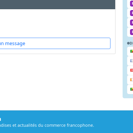
un message
D
m
dises et actualités du commerce francophone.