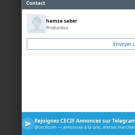
Contact
hamza saber
Producteur
Envoyer 
Rejoignez CECIF Annonces sur Telegra
@cecifcom — annonces à la une, alertes marchan