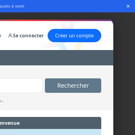
×
autés à venir.
Se connecter
Créer un compte
e
Rechercher
s…
envenue