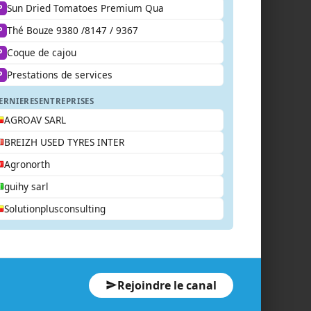
Sun Dried Tomatoes Premium Qua
P
Thé Bouze 9380 /8147 / 9367
P
Coque de cajou
P
Prestations de services
P
ERNIERES
ENTREPRISES
AGROAV SARL
BREIZH USED TYRES INTER
Agronorth
guihy sarl
Solutionplusconsulting
Rejoindre le canal