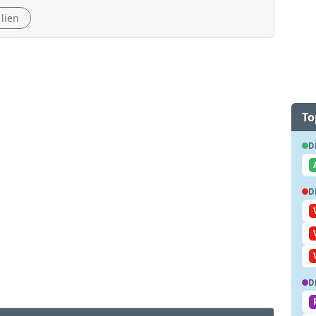
 lien
To
D
D
D