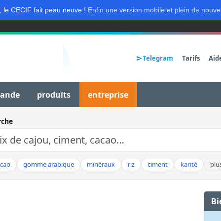
, le CECIF fait peau neuve !
Enfin une version mobile et plein de nouve
Telegram
Tarifs
Aid
mande
produits
entreprise
rche
acao
gomme arabique
minéraux
riz
ciment
karité
plu
Bi