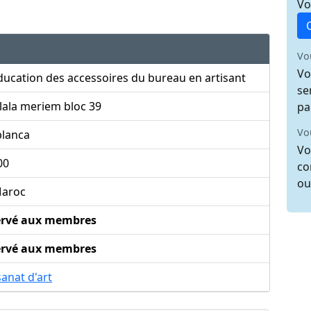
Vo
Vo
Vo
ucation des accessoires du bureau en artisant
se
lala meriem bloc 39
pa
Vo
blanca
Vo
00
co
ou
aroc
ervé aux membres
ervé aux membres
sanat d'art