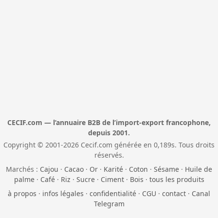
CECIF.com — l’annuaire B2B de l’import-export francophone,
depuis 2001.
Copyright © 2001-2026 Cecif.com générée en 0,189s. Tous droits
réservés.
Marchés :
Cajou
·
Cacao
·
Or
·
Karité
·
Coton
·
Sésame
·
Huile de
palme
·
Café
·
Riz
·
Sucre
·
Ciment
·
Bois
·
tous les produits
à propos
·
infos légales
·
confidentialité
·
CGU
·
contact
·
Canal
Telegram