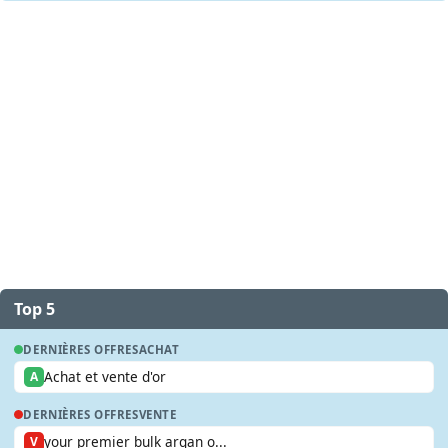
Top 5
DERNIÈRES OFFRES
ACHAT
Achat et vente d'or
A
DERNIÈRES OFFRES
VENTE
your premier bulk argan o...
V