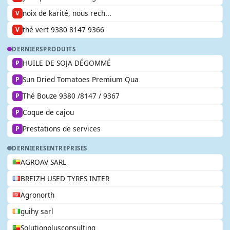
noix de karité, nous rech...
V
thé vert 9380 8147 9366
V
DERNIERS
PRODUITS
HUILE DE SOJA DÉGOMMÉ
P
Sun Dried Tomatoes Premium Qua
P
Thé Bouze 9380 /8147 / 9367
P
Coque de cajou
P
Prestations de services
P
DERNIERES
ENTREPRISES
AGROAV SARL
BREIZH USED TYRES INTER
Agronorth
guihy sarl
Solutionplusconsulting