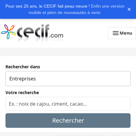
Pour ses 25 ans, le CECIF fait peau neuve !
Enfin une version
×
mobile et plein de nouveautés à venir.
Menu
Rechercher dans
Votre recherche
Rechercher