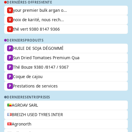
DERNIÈRES OFFRES
VENTE
your premier bulk argan o...
V
noix de karité, nous rech...
V
thé vert 9380 8147 9366
V
DERNIERS
PRODUITS
HUILE DE SOJA DÉGOMMÉ
P
Sun Dried Tomatoes Premium Qua
P
Thé Bouze 9380 /8147 / 9367
P
Coque de cajou
P
Prestations de services
P
DERNIERES
ENTREPRISES
AGROAV SARL
BREIZH USED TYRES INTER
Agronorth