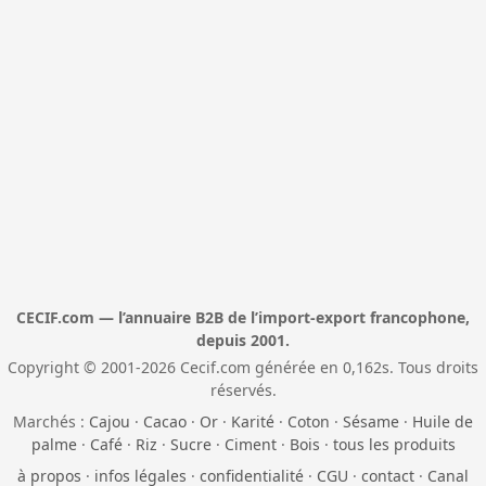
CECIF.com — l’annuaire B2B de l’import-export francophone,
depuis 2001.
Copyright © 2001-2026 Cecif.com générée en 0,162s. Tous droits
réservés.
Marchés :
Cajou
·
Cacao
·
Or
·
Karité
·
Coton
·
Sésame
·
Huile de
palme
·
Café
·
Riz
·
Sucre
·
Ciment
·
Bois
·
tous les produits
à propos
·
infos légales
·
confidentialité
·
CGU
·
contact
·
Canal