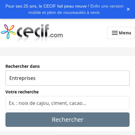
Pour ses 25 ans, le CECIF fait peau neuve !
Enfin une version
×
mobile et plein de nouveautés à venir.
Menu
Rechercher dans
Votre recherche
Rechercher