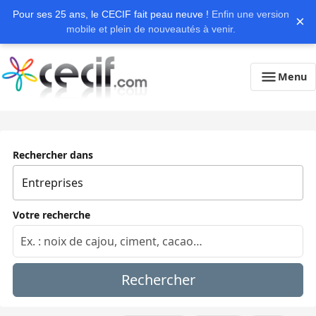
Pour ses 25 ans, le CECIF fait peau neuve !
Enfin une version
×
mobile et plein de nouveautés à venir.
Menu
Rechercher dans
Votre recherche
Rechercher