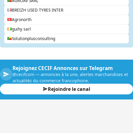
AGROAV SARL
BREIZH USED TYRES INTER
Agronorth
guihy sarl
Solutionplusconsulting
Rejoignez CECIF Annonces sur Telegram
@cecifcom — annonces à la une, alertes marchandises et
actualités du commerce francophone.
Rejoindre le canal