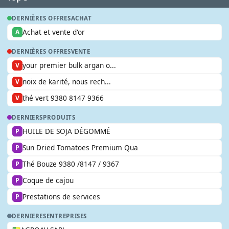
DERNIÈRES OFFRES
ACHAT
Achat et vente d'or
A
DERNIÈRES OFFRES
VENTE
your premier bulk argan o...
V
noix de karité, nous rech...
V
thé vert 9380 8147 9366
V
DERNIERS
PRODUITS
HUILE DE SOJA DÉGOMMÉ
P
Sun Dried Tomatoes Premium Qua
P
Thé Bouze 9380 /8147 / 9367
P
Coque de cajou
P
Prestations de services
P
DERNIERES
ENTREPRISES