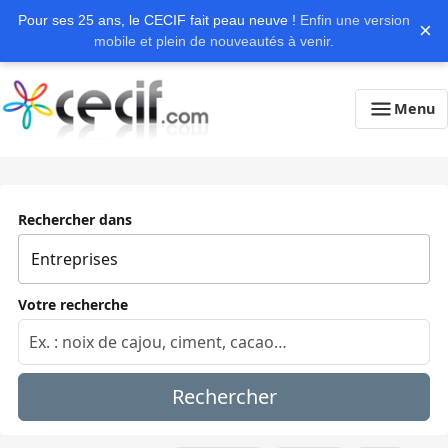
Pour ses 25 ans, le CECIF fait peau neuve !
Enfin une version
×
mobile et plein de nouveautés à venir.
Menu
Rechercher dans
Votre recherche
Rechercher