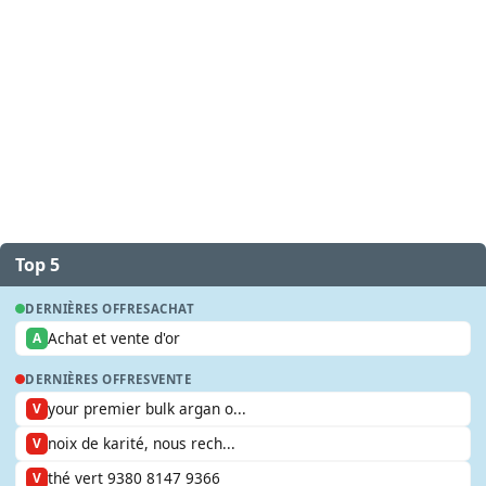
Top 5
DERNIÈRES OFFRES
ACHAT
Achat et vente d'or
A
DERNIÈRES OFFRES
VENTE
your premier bulk argan o...
V
noix de karité, nous rech...
V
thé vert 9380 8147 9366
V