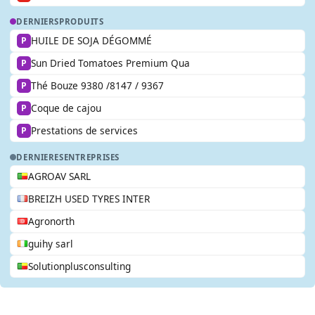
DERNIERS
PRODUITS
HUILE DE SOJA DÉGOMMÉ
P
Sun Dried Tomatoes Premium Qua
P
Thé Bouze 9380 /8147 / 9367
P
Coque de cajou
P
Prestations de services
P
DERNIERES
ENTREPRISES
AGROAV SARL
BREIZH USED TYRES INTER
Agronorth
guihy sarl
Solutionplusconsulting