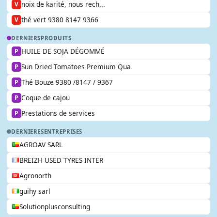
noix de karité, nous rech...
V
thé vert 9380 8147 9366
V
DERNIERS
PRODUITS
HUILE DE SOJA DÉGOMMÉ
P
Sun Dried Tomatoes Premium Qua
P
Thé Bouze 9380 /8147 / 9367
P
Coque de cajou
P
Prestations de services
P
DERNIERES
ENTREPRISES
AGROAV SARL
BREIZH USED TYRES INTER
Agronorth
guihy sarl
Solutionplusconsulting