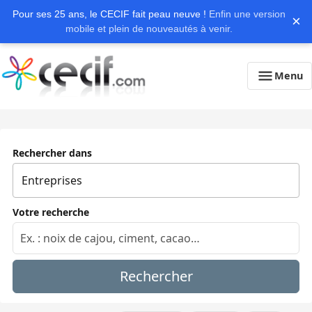
Pour ses 25 ans, le CECIF fait peau neuve !
Enfin une version
×
mobile et plein de nouveautés à venir.
Menu
Rechercher dans
Votre recherche
Rechercher