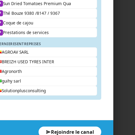
Sun Dried Tomatoes Premium Qua
P
Thé Bouze 9380 /8147 / 9367
P
Coque de cajou
P
Prestations de services
P
ERNIERES
ENTREPRISES
AGROAV SARL
BREIZH USED TYRES INTER
Agronorth
guihy sarl
Solutionplusconsulting
Rejoindre le canal