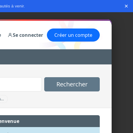
×
autés à venir.
Se connecter
Créer un compte
e
Rechercher
s…
envenue