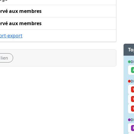
ervé aux membres
ervé aux membres
ort-export
To
 lien
D
D
D