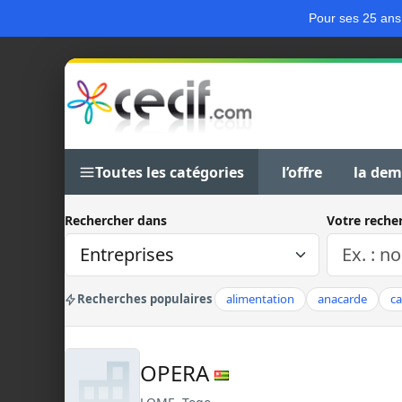
Pour ses 25 ans
Toutes les catégories
l’offre
la de
Rechercher dans
Votre reche
Recherches populaires
alimentation
anacarde
c
OPERA