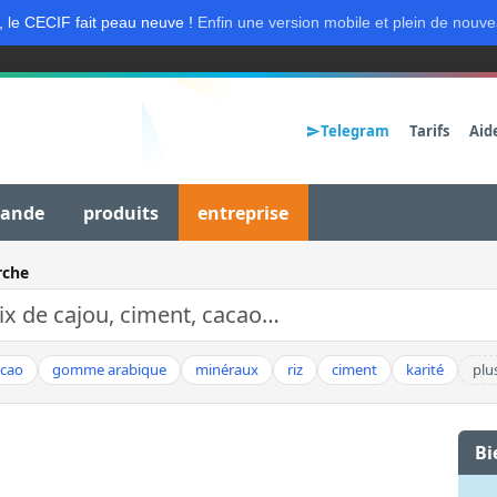
, le CECIF fait peau neuve !
Enfin une version mobile et plein de nouve
Telegram
Tarifs
Aid
mande
produits
entreprise
rche
acao
gomme arabique
minéraux
riz
ciment
karité
plu
Bi