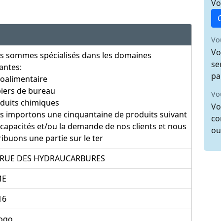
Vo
Vo
Vo
s sommes spécialisés dans les domaines
se
antes:
pa
oalimentaire
iers de bureau
Vo
duits chimiques
Vo
s importons une cinquantaine de produits suivant
co
capacités et/ou la demande de nos clients et nous
ou
ribuons une partie sur le ter
 RUE DES HYDRAUCARBURES
ME
16
ogo