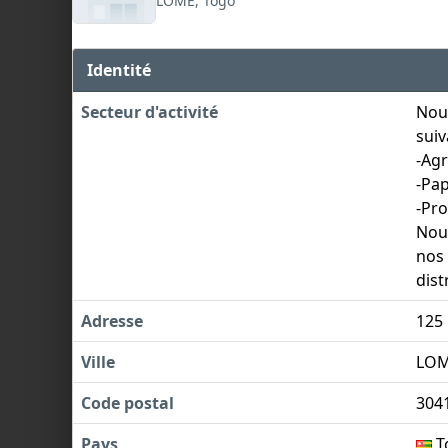
LOME, Togo
Identité
Secteur d'activité
Nou
suiv
-Agr
-Pap
-Pro
Nou
nos 
dist
Adresse
125
Ville
LO
Code postal
304
Pays
T