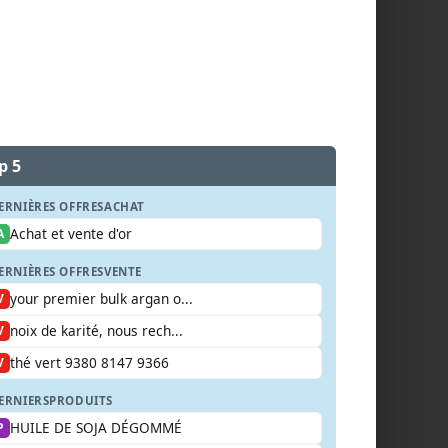
p 5
ERNIÈRES OFFRES
ACHAT
Achat et vente d'or
A
ERNIÈRES OFFRES
VENTE
your premier bulk argan o...
V
noix de karité, nous rech...
V
thé vert 9380 8147 9366
V
ERNIERS
PRODUITS
HUILE DE SOJA DÉGOMMÉ
P