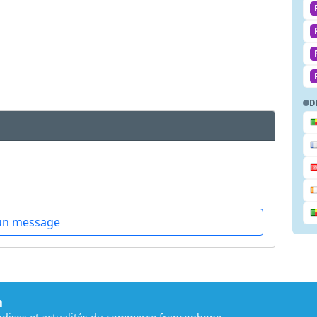
D
un message
m