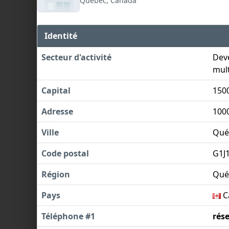
Québec, Canada
Identité
Secteur d'activité
Deve
mult
Capital
150
Adresse
100
Ville
Qué
Code postal
G1J
Région
Qué
Pays
C
Téléphone #1
rés