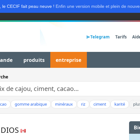
, le CECIF fait peau neuve !
Enfin une version mobile et plein de nouve
Telegram
Tarifs
Aid
mande
produits
entreprise
rche
acao
gomme arabique
minéraux
riz
ciment
karité
plu
Bi
UDIOS