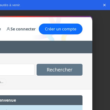
×
autés à venir.
Se connecter
Créer un compte
e
Rechercher
s…
envenue