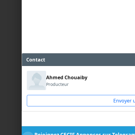
Contact
Ahmed Chouaiby
Producteur
Envoyer 
Rejoignez CECIF Annonces sur Telegra