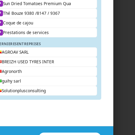
Sun Dried Tomatoes Premium Qua
P
Thé Bouze 9380 /8147 / 9367
P
Coque de cajou
P
Prestations de services
P
ERNIERES
ENTREPRISES
AGROAV SARL
BREIZH USED TYRES INTER
Agronorth
guihy sarl
Solutionplusconsulting