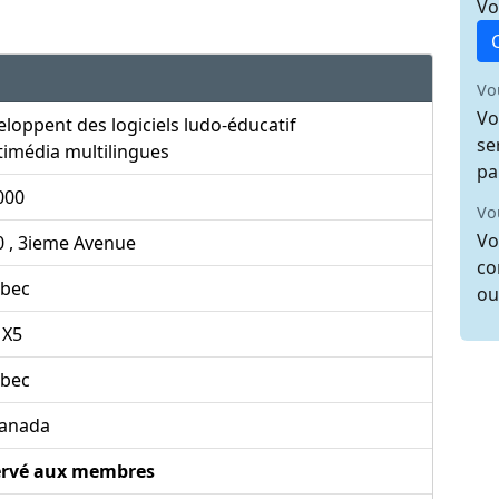
Vo
Vo
Vo
loppent des logiciels ludo-éducatif
se
imédia multilingues
pa
000
Vo
Vo
0 , 3ieme Avenue
co
bec
ou
1X5
bec
anada
ervé aux membres