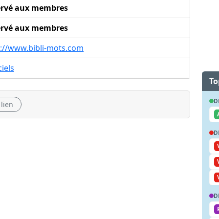
ervé aux membres
ervé aux membres
p://www.bibli-mots.com
ciels
To
D
 lien
D
D