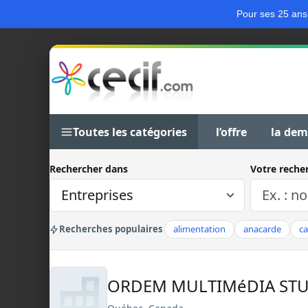
Pour ses 25 ans
Toutes les catégories
l’offre
la de
Rechercher dans
Votre reche
Recherches populaires
alimentation
anacarde
c
ORDEM MULTIMéDIA ST