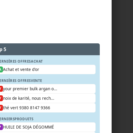
p 5
ERNIÈRES OFFRES
ACHAT
Achat et vente d'or
A
ERNIÈRES OFFRES
VENTE
your premier bulk argan o...
V
noix de karité, nous rech...
V
thé vert 9380 8147 9366
V
ERNIERS
PRODUITS
HUILE DE SOJA DÉGOMMÉ
P