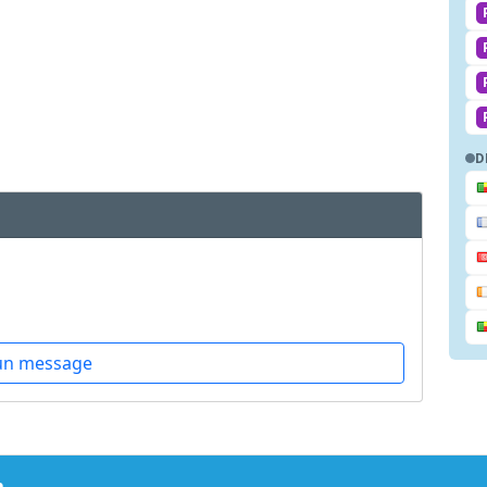
D
un message
m