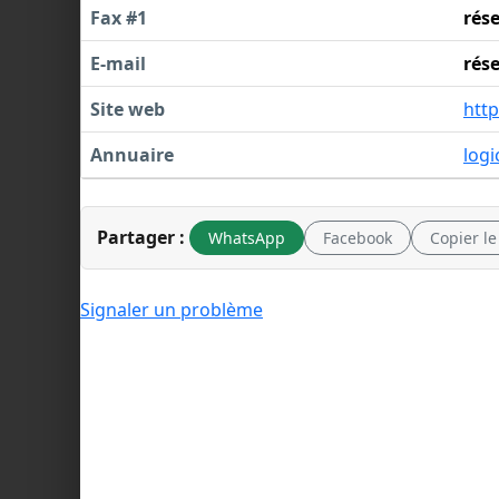
Fax #1
rés
E-mail
rés
Site web
htt
Annuaire
logi
Partager :
WhatsApp
Facebook
Copier le
Signaler un problème