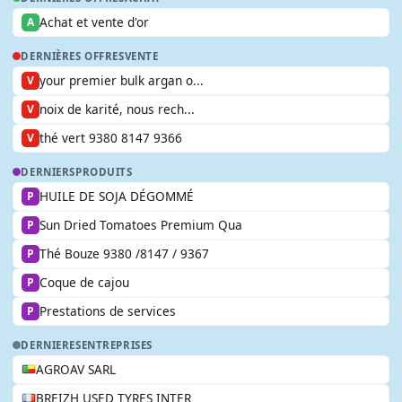
Achat et vente d'or
A
DERNIÈRES OFFRES
VENTE
your premier bulk argan o...
V
noix de karité, nous rech...
V
thé vert 9380 8147 9366
V
DERNIERS
PRODUITS
HUILE DE SOJA DÉGOMMÉ
P
Sun Dried Tomatoes Premium Qua
P
Thé Bouze 9380 /8147 / 9367
P
Coque de cajou
P
Prestations de services
P
DERNIERES
ENTREPRISES
AGROAV SARL
BREIZH USED TYRES INTER