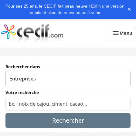
Pour ses 25 ans, le CECIF fait peau neuve !
Enfin une version
×
mobile et plein de nouveautés à venir.
Menu
Rechercher dans
Votre recherche
Rechercher