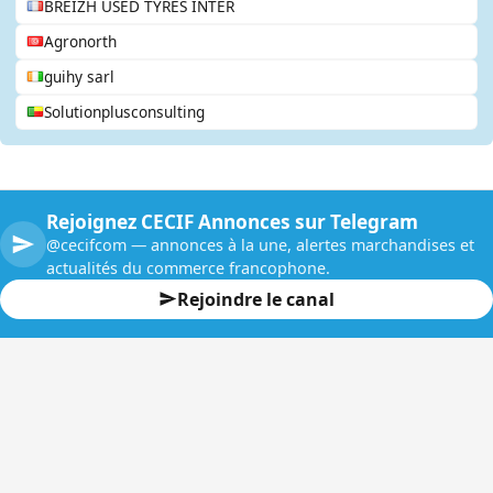
BREIZH USED TYRES INTER
Agronorth
guihy sarl
Solutionplusconsulting
Rejoignez CECIF Annonces sur Telegram
@cecifcom — annonces à la une, alertes marchandises et
actualités du commerce francophone.
Rejoindre le canal