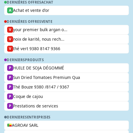
DERNIÈRES OFFRES
ACHAT
Achat et vente d'or
A
DERNIÈRES OFFRES
VENTE
your premier bulk argan o...
V
noix de karité, nous rech...
V
thé vert 9380 8147 9366
V
DERNIERS
PRODUITS
HUILE DE SOJA DÉGOMMÉ
P
Sun Dried Tomatoes Premium Qua
P
Thé Bouze 9380 /8147 / 9367
P
Coque de cajou
P
Prestations de services
P
DERNIERES
ENTREPRISES
AGROAV SARL