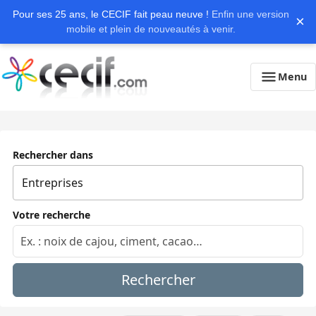
Pour ses 25 ans, le CECIF fait peau neuve !
Enfin une version
×
mobile et plein de nouveautés à venir.
Menu
Rechercher dans
Votre recherche
Rechercher