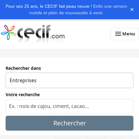
Pour ses 25 ans, le CECIF fait peau neuve !
Enfin une version
×
mobile et plein de nouveautés à venir.
Menu
Rechercher dans
Votre recherche
Rechercher