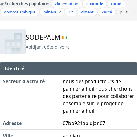
Recherches populaires
alimentation
anacarde
cacao
gomme arabique
minéraux
riz
ciment
karité
plus…
SODEPALM
Abidjan, Côte-d'ivoire
Identité
Secteur d'activité
nous des producteurs de
palmier a huil nous cherchons
des partenaire pour collaborer
ensemble sur le proget de
palmier a huil
Adresse
07bp921abidjan07
Ville
abidjan