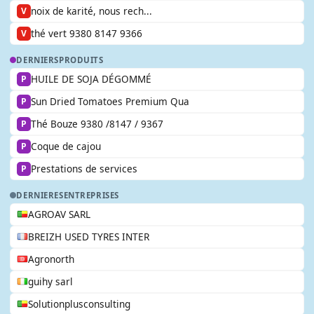
noix de karité, nous rech...
V
thé vert 9380 8147 9366
V
DERNIERS
PRODUITS
HUILE DE SOJA DÉGOMMÉ
P
Sun Dried Tomatoes Premium Qua
P
Thé Bouze 9380 /8147 / 9367
P
Coque de cajou
P
Prestations de services
P
DERNIERES
ENTREPRISES
AGROAV SARL
BREIZH USED TYRES INTER
Agronorth
guihy sarl
Solutionplusconsulting