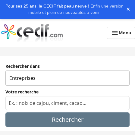
Pour ses 25 ans, le CECIF fait peau neuve !
Enfin une version
×
mobile et plein de nouveautés à venir.
Menu
Rechercher dans
Votre recherche
Rechercher