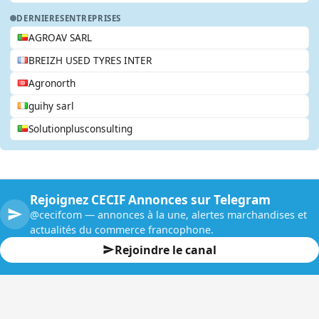
DERNIERES
ENTREPRISES
AGROAV SARL
BREIZH USED TYRES INTER
Agronorth
guihy sarl
Solutionplusconsulting
Rejoignez CECIF Annonces sur Telegram
@cecifcom — annonces à la une, alertes marchandises et
actualités du commerce francophone.
Rejoindre le canal