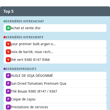
Top 5
DERNIÈRES OFFRES
ACHAT
Achat et vente d'or
A
DERNIÈRES OFFRES
VENTE
your premier bulk argan o...
V
noix de karité, nous rech...
V
thé vert 9380 8147 9366
V
DERNIERS
PRODUITS
HUILE DE SOJA DÉGOMMÉ
P
Sun Dried Tomatoes Premium Qua
P
Thé Bouze 9380 /8147 / 9367
P
Coque de cajou
P
Prestations de services
P