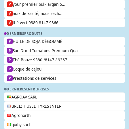
your premier bulk argan o...
V
noix de karité, nous rech...
V
thé vert 9380 8147 9366
V
DERNIERS
PRODUITS
HUILE DE SOJA DÉGOMMÉ
P
Sun Dried Tomatoes Premium Qua
P
Thé Bouze 9380 /8147 / 9367
P
Coque de cajou
P
Prestations de services
P
DERNIERES
ENTREPRISES
AGROAV SARL
BREIZH USED TYRES INTER
Agronorth
guihy sarl