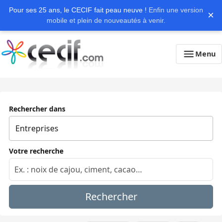
Pour ses 25 ans, le CECIF fait peau neuve !
Enfin une version
×
mobile et plein de nouveautés à venir.
Menu
Rechercher dans
Votre recherche
Rechercher