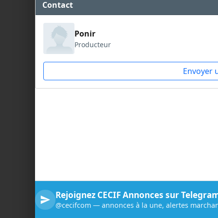
Contact
Ponir
Producteur
Envoyer 
Rejoignez CECIF Annonces sur Telegra
@cecifcom — annonces à la une, alertes marchan