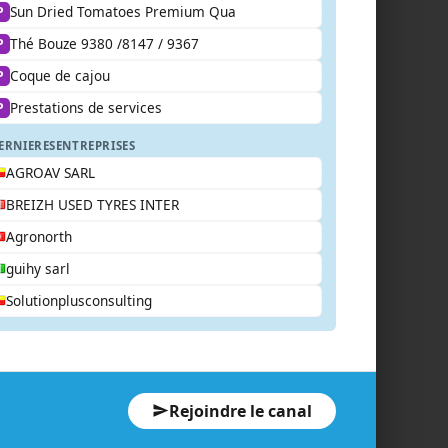
Sun Dried Tomatoes Premium Qua
P
Thé Bouze 9380 /8147 / 9367
P
Coque de cajou
P
Prestations de services
P
ERNIERES
ENTREPRISES
AGROAV SARL
BREIZH USED TYRES INTER
Agronorth
guihy sarl
Solutionplusconsulting
Rejoindre le canal