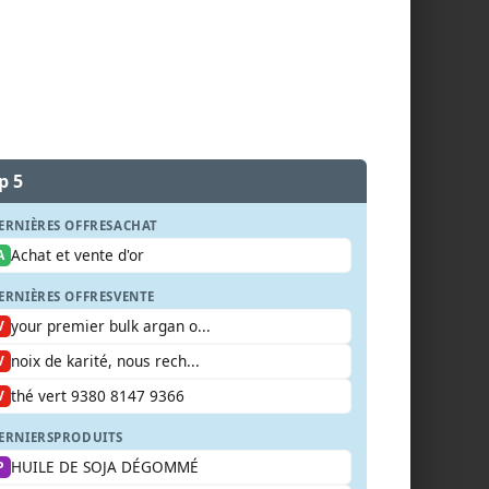
p 5
ERNIÈRES OFFRES
ACHAT
Achat et vente d'or
A
ERNIÈRES OFFRES
VENTE
your premier bulk argan o...
V
noix de karité, nous rech...
V
thé vert 9380 8147 9366
V
ERNIERS
PRODUITS
HUILE DE SOJA DÉGOMMÉ
P