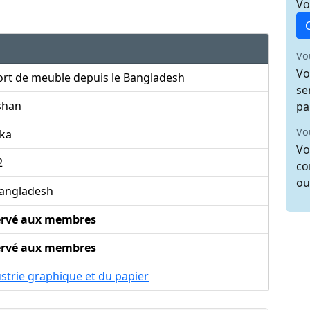
Vo
Vo
Vo
ort de meuble depuis le Bangladesh
se
shan
pa
Vo
ka
Vo
2
co
ou
angladesh
ervé aux membres
ervé aux membres
strie graphique et du papier