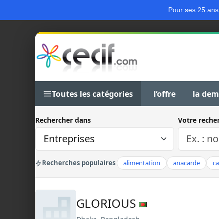
Pour ses 25 ans
Toutes les catégories
l’offre
la de
Rechercher dans
Votre reche
Recherches populaires
alimentation
anacarde
c
GLORIOUS