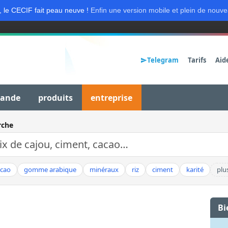
, le CECIF fait peau neuve !
Enfin une version mobile et plein de nouve
Telegram
Tarifs
Aid
mande
produits
entreprise
rche
acao
gomme arabique
minéraux
riz
ciment
karité
plu
Bi