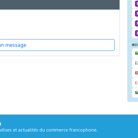
un message
D
m
dises et actualités du commerce francophone.