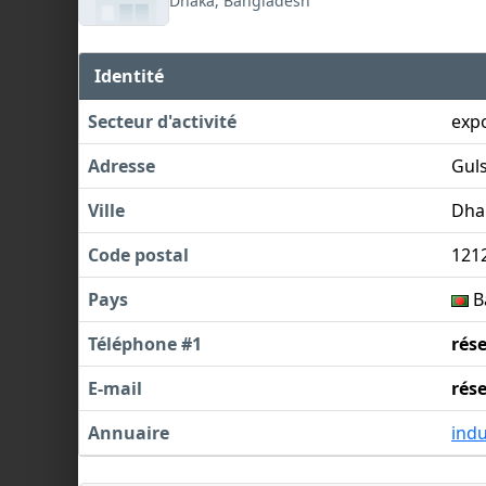
Dhaka, Bangladesh
Identité
Secteur d'activité
exp
Adresse
Gul
Ville
Dha
Code postal
121
Pays
B
Téléphone #1
rés
E-mail
rés
Annuaire
indu