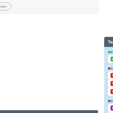
 lien
To
D
D
D