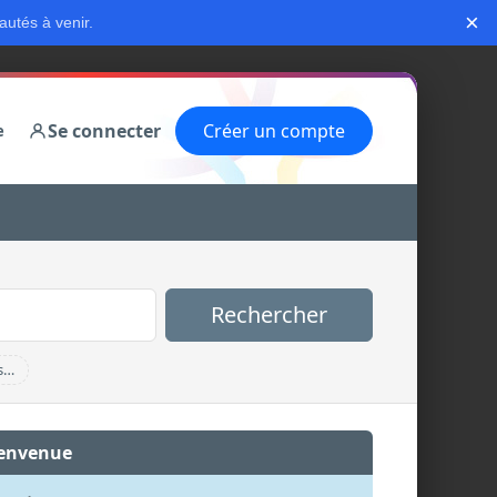
×
autés à venir.
Se connecter
Créer un compte
e
Rechercher
s…
envenue