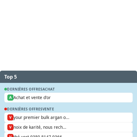
Top 5
DERNIÈRES OFFRES
ACHAT
Achat et vente d'or
A
DERNIÈRES OFFRES
VENTE
your premier bulk argan o...
V
noix de karité, nous rech...
V
thé vert 9380 8147 9366
V