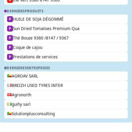
DERNIERS
PRODUITS
HUILE DE SOJA DÉGOMMÉ
P
Sun Dried Tomatoes Premium Qua
P
Thé Bouze 9380 /8147 / 9367
P
Coque de cajou
P
Prestations de services
P
DERNIERES
ENTREPRISES
AGROAV SARL
BREIZH USED TYRES INTER
Agronorth
guihy sarl
Solutionplusconsulting