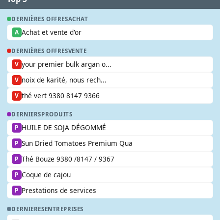
DERNIÈRES OFFRES
ACHAT
Achat et vente d'or
A
DERNIÈRES OFFRES
VENTE
your premier bulk argan o...
V
noix de karité, nous rech...
V
thé vert 9380 8147 9366
V
DERNIERS
PRODUITS
HUILE DE SOJA DÉGOMMÉ
P
Sun Dried Tomatoes Premium Qua
P
Thé Bouze 9380 /8147 / 9367
P
Coque de cajou
P
Prestations de services
P
DERNIERES
ENTREPRISES