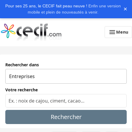
Pour ses 25 ans, le CECIF fait peau neuve !
Enfin une version
×
mobile et plein de nouveautés à venir.
Menu
Rechercher dans
Votre recherche
Rechercher