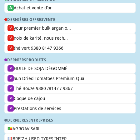
Achat et vente d'or
A
DERNIÈRES OFFRES
VENTE
your premier bulk argan o...
V
noix de karité, nous rech...
V
thé vert 9380 8147 9366
V
DERNIERS
PRODUITS
HUILE DE SOJA DÉGOMMÉ
P
Sun Dried Tomatoes Premium Qua
P
Thé Bouze 9380 /8147 / 9367
P
Coque de cajou
P
Prestations de services
P
DERNIERES
ENTREPRISES
AGROAV SARL
BREIZH USED TYRES INTER