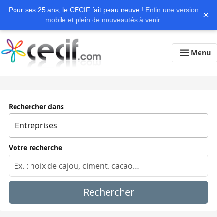
Pour ses 25 ans, le CECIF fait peau neuve !
Enfin une version
×
mobile et plein de nouveautés à venir.
Menu
Rechercher dans
Votre recherche
Rechercher