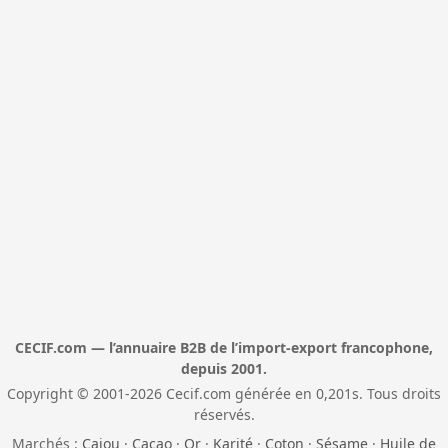
CECIF.com — l’annuaire B2B de l’import-export francophone,
depuis 2001.
Copyright © 2001-2026 Cecif.com générée en 0,201s. Tous droits
réservés.
Marchés :
Cajou
·
Cacao
·
Or
·
Karité
·
Coton
·
Sésame
·
Huile de