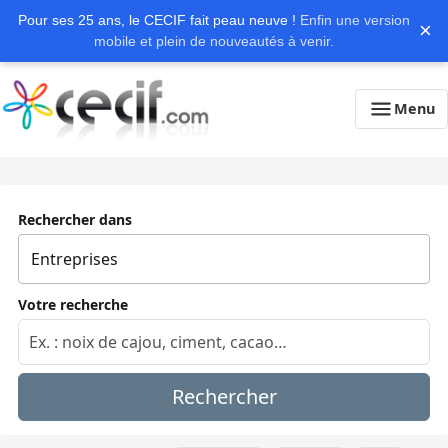
Pour ses 25 ans, le CECIF fait peau neuve !
Enfin une version
×
mobile et plein de nouveautés à venir.
Menu
Rechercher dans
Votre recherche
Rechercher