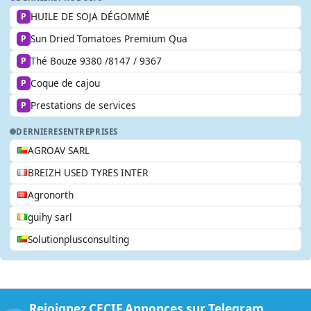
HUILE DE SOJA DÉGOMMÉ
P
Sun Dried Tomatoes Premium Qua
P
Thé Bouze 9380 /8147 / 9367
P
Coque de cajou
P
Prestations de services
P
DERNIERES
ENTREPRISES
AGROAV SARL
BREIZH USED TYRES INTER
Agronorth
guihy sarl
Solutionplusconsulting
Rejoignez CECIF Annonces sur Telegram