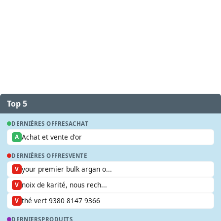
Top 5
DERNIÈRES OFFRES
ACHAT
Achat et vente d'or
A
DERNIÈRES OFFRES
VENTE
your premier bulk argan o...
V
noix de karité, nous rech...
V
thé vert 9380 8147 9366
V
DERNIERS
PRODUITS