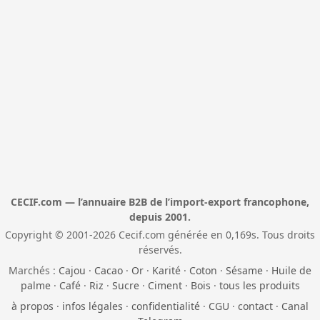
CECIF.com — l’annuaire B2B de l’import-export francophone,
depuis 2001.
Copyright © 2001-2026 Cecif.com générée en 0,169s. Tous droits
réservés.
Marchés :
Cajou
·
Cacao
·
Or
·
Karité
·
Coton
·
Sésame
·
Huile de
palme
·
Café
·
Riz
·
Sucre
·
Ciment
·
Bois
·
tous les produits
à propos
·
infos légales
·
confidentialité
·
CGU
·
contact
·
Canal