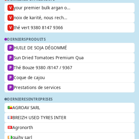
your premier bulk argan o...
V
noix de karité, nous rech...
V
thé vert 9380 8147 9366
V
DERNIERS
PRODUITS
HUILE DE SOJA DÉGOMMÉ
P
Sun Dried Tomatoes Premium Qua
P
Thé Bouze 9380 /8147 / 9367
P
Coque de cajou
P
Prestations de services
P
DERNIERES
ENTREPRISES
AGROAV SARL
BREIZH USED TYRES INTER
Agronorth
guihy sarl