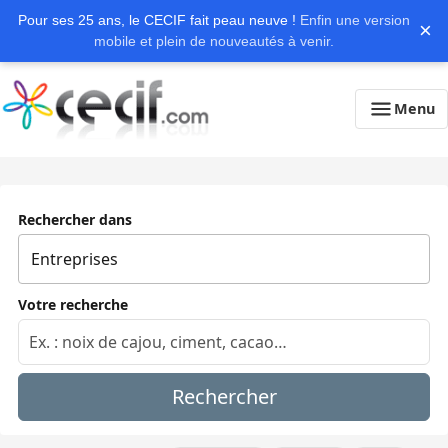
Pour ses 25 ans, le CECIF fait peau neuve !
Enfin une version
×
mobile et plein de nouveautés à venir.
Menu
Rechercher dans
Votre recherche
Rechercher