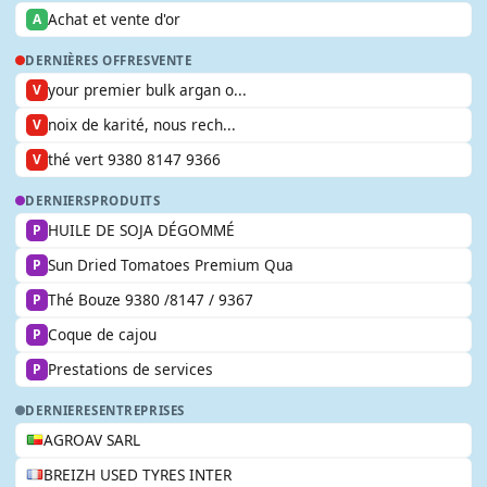
Achat et vente d'or
A
DERNIÈRES OFFRES
VENTE
your premier bulk argan o...
V
noix de karité, nous rech...
V
thé vert 9380 8147 9366
V
DERNIERS
PRODUITS
HUILE DE SOJA DÉGOMMÉ
P
Sun Dried Tomatoes Premium Qua
P
Thé Bouze 9380 /8147 / 9367
P
Coque de cajou
P
Prestations de services
P
DERNIERES
ENTREPRISES
AGROAV SARL
BREIZH USED TYRES INTER