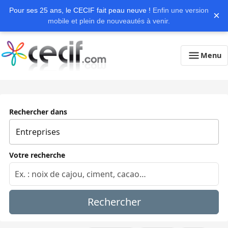
Pour ses 25 ans, le CECIF fait peau neuve !
Enfin une version
×
mobile et plein de nouveautés à venir.
Menu
Rechercher dans
Votre recherche
Rechercher