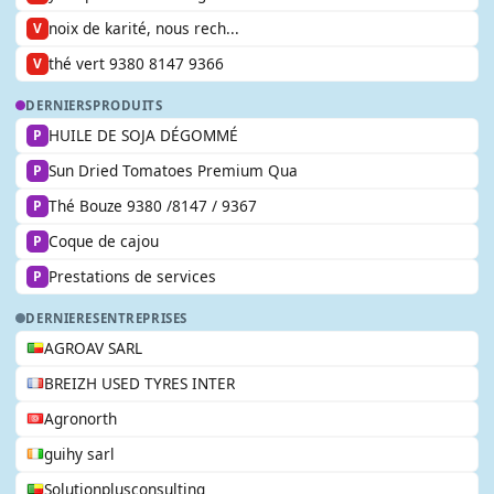
noix de karité, nous rech...
V
thé vert 9380 8147 9366
V
DERNIERS
PRODUITS
HUILE DE SOJA DÉGOMMÉ
P
Sun Dried Tomatoes Premium Qua
P
Thé Bouze 9380 /8147 / 9367
P
Coque de cajou
P
Prestations de services
P
DERNIERES
ENTREPRISES
AGROAV SARL
BREIZH USED TYRES INTER
Agronorth
guihy sarl
Solutionplusconsulting