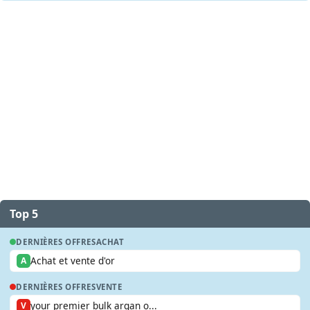
Top 5
DERNIÈRES OFFRES
ACHAT
Achat et vente d'or
A
DERNIÈRES OFFRES
VENTE
your premier bulk argan o...
V