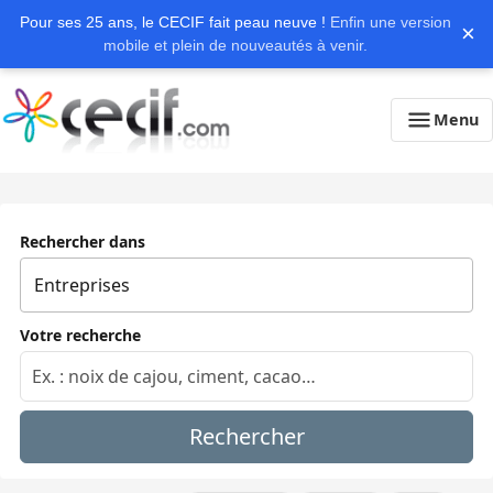
Pour ses 25 ans, le CECIF fait peau neuve !
Enfin une version
×
mobile et plein de nouveautés à venir.
Menu
Rechercher dans
Votre recherche
Rechercher