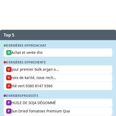
Top 5
DERNIÈRES OFFRES
ACHAT
Achat et vente d'or
A
DERNIÈRES OFFRES
VENTE
your premier bulk argan o...
V
noix de karité, nous rech...
V
thé vert 9380 8147 9366
V
DERNIERS
PRODUITS
HUILE DE SOJA DÉGOMMÉ
P
Sun Dried Tomatoes Premium Qua
P