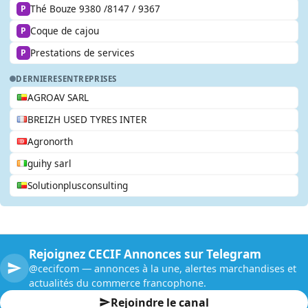
Thé Bouze 9380 /8147 / 9367
P
Coque de cajou
P
Prestations de services
P
DERNIERES
ENTREPRISES
AGROAV SARL
BREIZH USED TYRES INTER
Agronorth
guihy sarl
Solutionplusconsulting
Rejoignez CECIF Annonces sur Telegram
@cecifcom — annonces à la une, alertes marchandises et
actualités du commerce francophone.
Rejoindre le canal