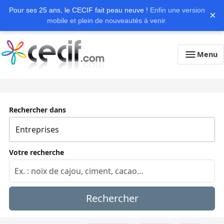
Pour ses 25 ans, le CECIF fait peau neuve !
Enfin une version
×
mobile et plein de nouveautés à venir.
Menu
Rechercher dans
Votre recherche
Rechercher