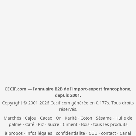
CECIF.com — l’annuaire B2B de l’import-export francophone,
depuis 2001.
Copyright © 2001-2026 Cecif.com générée en 0,177s. Tous droits
réservés.
Marchés :
Cajou
·
Cacao
·
Or
·
Karité
·
Coton
·
Sésame
·
Huile de
palme
·
Café
·
Riz
·
Sucre
·
Ciment
·
Bois
·
tous les produits
à propos
·
infos légales
·
confidentialité
·
CGU
·
contact
·
Canal