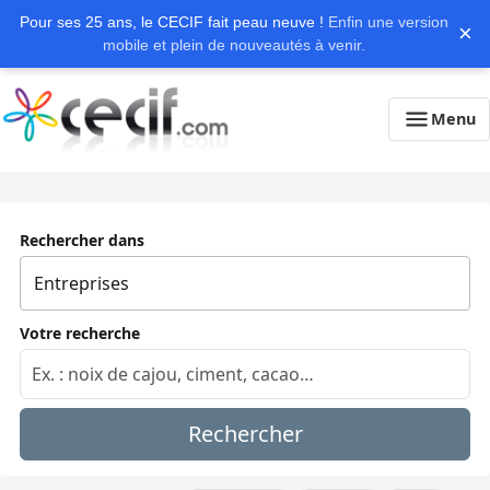
Pour ses 25 ans, le CECIF fait peau neuve !
Enfin une version
×
mobile et plein de nouveautés à venir.
Menu
Rechercher dans
Votre recherche
Rechercher