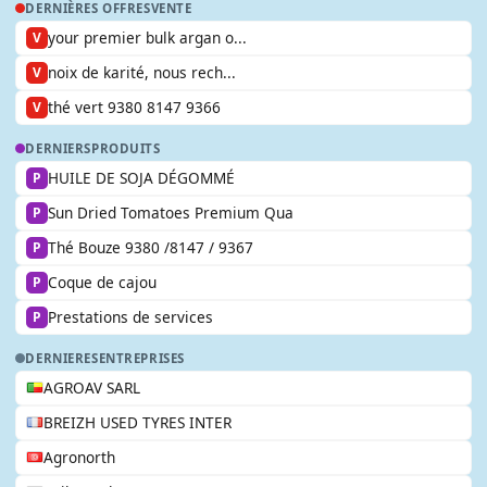
DERNIÈRES OFFRES
VENTE
your premier bulk argan o...
V
noix de karité, nous rech...
V
thé vert 9380 8147 9366
V
DERNIERS
PRODUITS
HUILE DE SOJA DÉGOMMÉ
P
Sun Dried Tomatoes Premium Qua
P
Thé Bouze 9380 /8147 / 9367
P
Coque de cajou
P
Prestations de services
P
DERNIERES
ENTREPRISES
AGROAV SARL
BREIZH USED TYRES INTER
Agronorth