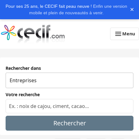
Pour ses 25 ans, le CECIF fait peau neuve !
Enfin une version
×
mobile et plein de nouveautés à venir.
Menu
Rechercher dans
Votre recherche
Rechercher