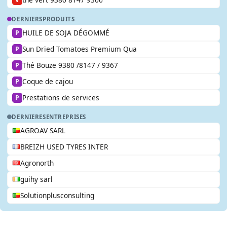
DERNIERS
PRODUITS
HUILE DE SOJA DÉGOMMÉ
P
Sun Dried Tomatoes Premium Qua
P
Thé Bouze 9380 /8147 / 9367
P
Coque de cajou
P
Prestations de services
P
DERNIERES
ENTREPRISES
AGROAV SARL
BREIZH USED TYRES INTER
Agronorth
guihy sarl
Solutionplusconsulting