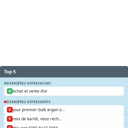
Top 5
DERNIÈRES OFFRES
ACHAT
Achat et vente d'or
A
DERNIÈRES OFFRES
VENTE
your premier bulk argan o...
V
noix de karité, nous rech...
V
thé vert 9380 8147 9366
V