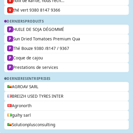
noix de karité, nous rech...
V
thé vert 9380 8147 9366
V
DERNIERS
PRODUITS
HUILE DE SOJA DÉGOMMÉ
P
Sun Dried Tomatoes Premium Qua
P
Thé Bouze 9380 /8147 / 9367
P
Coque de cajou
P
Prestations de services
P
DERNIERES
ENTREPRISES
AGROAV SARL
BREIZH USED TYRES INTER
Agronorth
guihy sarl
Solutionplusconsulting