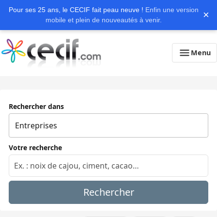
Pour ses 25 ans, le CECIF fait peau neuve !
Enfin une version
×
mobile et plein de nouveautés à venir.
Menu
Rechercher dans
Votre recherche
Rechercher