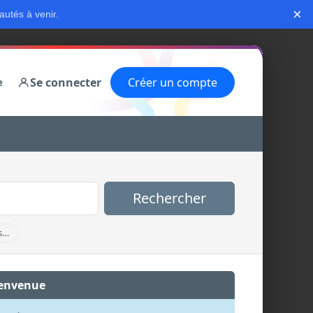
×
autés à venir.
Se connecter
Créer un compte
e
Rechercher
s…
envenue