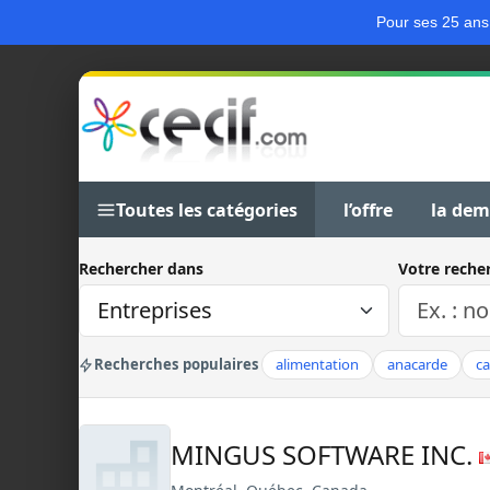
Pour ses 25 ans
Toutes les catégories
l’offre
la de
Rechercher dans
Votre reche
Recherches populaires
alimentation
anacarde
c
MINGUS SOFTWARE INC.