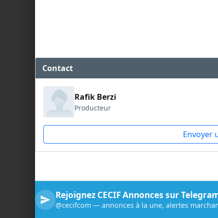
Contact
Rafik Berzi
Producteur
Envoyer 
Rejoignez CECIF Annonces sur Telegra
@cecifcom — annonces à la une, alertes marchan