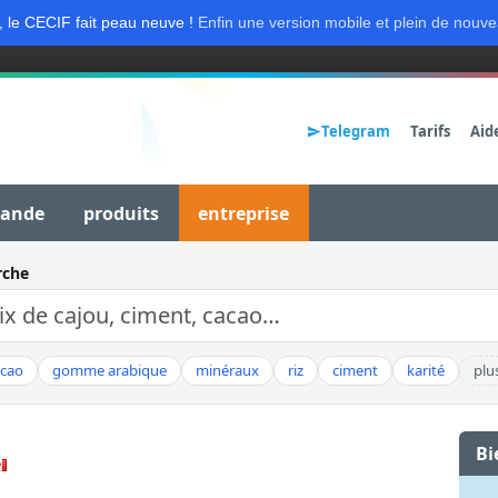
, le CECIF fait peau neuve !
Enfin une version mobile et plein de nouve
Telegram
Tarifs
Aid
mande
produits
entreprise
rche
acao
gomme arabique
minéraux
riz
ciment
karité
plu
Bi