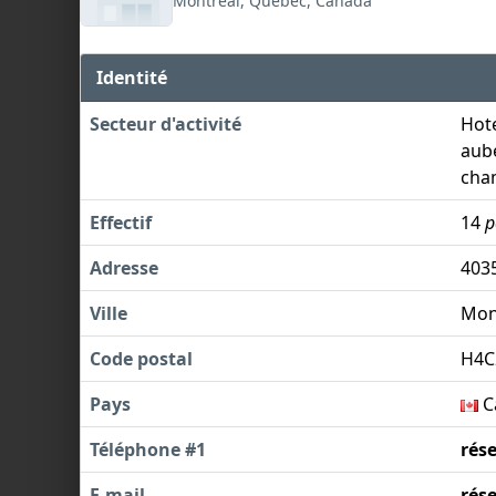
Montréal, Québec, Canada
Identité
Secteur d'activité
Hote
aube
cha
Effectif
14
p
Adresse
403
Ville
Mon
Code postal
H4C
Pays
C
Téléphone #1
rés
E-mail
rés