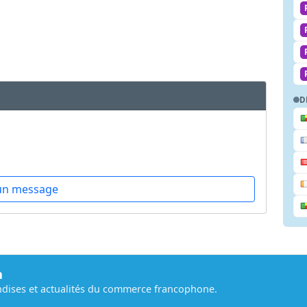
D
un message
m
dises et actualités du commerce francophone.