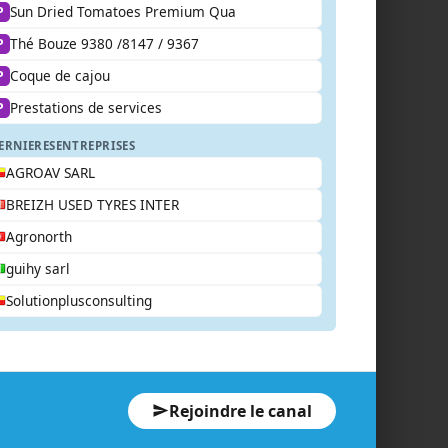
Sun Dried Tomatoes Premium Qua
P
Thé Bouze 9380 /8147 / 9367
P
Coque de cajou
P
Prestations de services
P
ERNIERES
ENTREPRISES
AGROAV SARL
BREIZH USED TYRES INTER
Agronorth
guihy sarl
Solutionplusconsulting
Rejoindre le canal