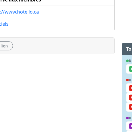
://www.hotello.ca
ciels
 lien
To
D
D
D