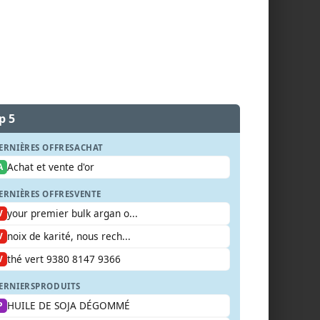
p 5
ERNIÈRES OFFRES
ACHAT
Achat et vente d'or
A
ERNIÈRES OFFRES
VENTE
your premier bulk argan o...
V
noix de karité, nous rech...
V
thé vert 9380 8147 9366
V
ERNIERS
PRODUITS
HUILE DE SOJA DÉGOMMÉ
P