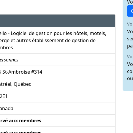
Vo
Vo
Vo
llo - Logiciel de gestion pour les hôtels, motels,
se
rge et autres établissement de gestion de
pa
mbres.
Vo
ersonnes
Vo
co
5 St-Ambroise #314
ou
tréal, Québec
2E1
anada
ervé aux membres
ervé aux membres