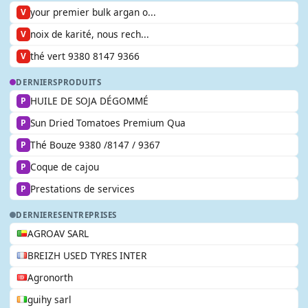
your premier bulk argan o...
V
noix de karité, nous rech...
V
thé vert 9380 8147 9366
V
DERNIERS
PRODUITS
HUILE DE SOJA DÉGOMMÉ
P
Sun Dried Tomatoes Premium Qua
P
Thé Bouze 9380 /8147 / 9367
P
Coque de cajou
P
Prestations de services
P
DERNIERES
ENTREPRISES
AGROAV SARL
BREIZH USED TYRES INTER
Agronorth
guihy sarl