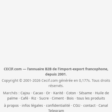
CECIF.com — l’annuaire B2B de l’import-export francophone,
depuis 2001.
Copyright © 2001-2026 Cecif.com générée en 0,177s. Tous droits
réservés.
Marchés :
Cajou
·
Cacao
·
Or
·
Karité
·
Coton
·
Sésame
·
Huile de
palme
·
Café
·
Riz
·
Sucre
·
Ciment
·
Bois
·
tous les produits
à propos
·
infos légales
·
confidentialité
·
CGU
·
contact
·
Canal
Telegram