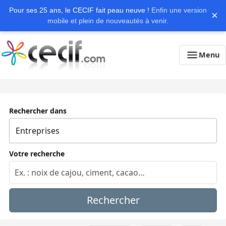
Pour ses 25 ans, le CECIF fait peau neuve !
Enfin une version
×
mobile et plein de nouveautés à venir.
Menu
Rechercher dans
Votre recherche
Rechercher