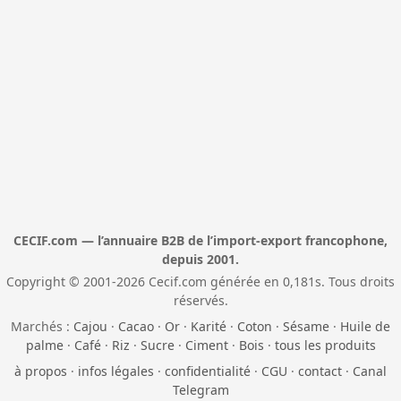
CECIF.com — l’annuaire B2B de l’import-export francophone,
depuis 2001.
Copyright © 2001-2026 Cecif.com générée en 0,181s. Tous droits
réservés.
Marchés :
Cajou
·
Cacao
·
Or
·
Karité
·
Coton
·
Sésame
·
Huile de
palme
·
Café
·
Riz
·
Sucre
·
Ciment
·
Bois
·
tous les produits
à propos
·
infos légales
·
confidentialité
·
CGU
·
contact
·
Canal
Telegram