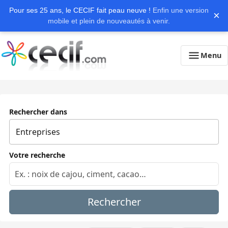
Pour ses 25 ans, le CECIF fait peau neuve !
Enfin une version
×
mobile et plein de nouveautés à venir.
Menu
Rechercher dans
Votre recherche
Rechercher