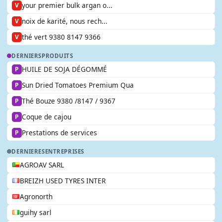
your premier bulk argan o...
V
noix de karité, nous rech...
V
thé vert 9380 8147 9366
V
DERNIERS
PRODUITS
HUILE DE SOJA DÉGOMMÉ
P
Sun Dried Tomatoes Premium Qua
P
Thé Bouze 9380 /8147 / 9367
P
Coque de cajou
P
Prestations de services
P
DERNIERES
ENTREPRISES
AGROAV SARL
BREIZH USED TYRES INTER
Agronorth
guihy sarl