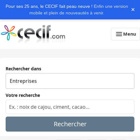
Pour ses 25 ans, le CECIF fait peau neuve !
Enfin une version
×
mobile et plein de nouveautés à venir.
Menu
Rechercher dans
Votre recherche
Rechercher