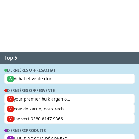
Top 5
DERNIÈRES OFFRES
ACHAT
Achat et vente d'or
A
DERNIÈRES OFFRES
VENTE
your premier bulk argan o...
V
noix de karité, nous rech...
V
thé vert 9380 8147 9366
V
DERNIERS
PRODUITS
HUILE DE SOJA DÉGOMMÉ
P