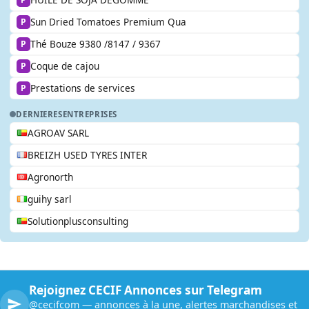
Sun Dried Tomatoes Premium Qua
P
Thé Bouze 9380 /8147 / 9367
P
Coque de cajou
P
Prestations de services
P
DERNIERES
ENTREPRISES
AGROAV SARL
BREIZH USED TYRES INTER
Agronorth
guihy sarl
Solutionplusconsulting
Rejoignez CECIF Annonces sur Telegram
@cecifcom — annonces à la une, alertes marchandises et