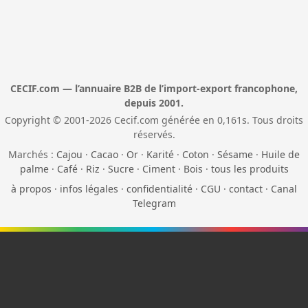
CECIF.com — l’annuaire B2B de l’import-export francophone,
depuis 2001.
Copyright © 2001-2026 Cecif.com générée en 0,161s. Tous droits
réservés.
Marchés :
Cajou
·
Cacao
·
Or
·
Karité
·
Coton
·
Sésame
·
Huile de
palme
·
Café
·
Riz
·
Sucre
·
Ciment
·
Bois
·
tous les produits
à propos
·
infos légales
·
confidentialité
·
CGU
·
contact
·
Canal
Telegram