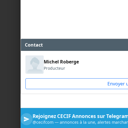
Contact
Michel Roberge
Producteur
Envoyer 
Rejoignez CECIF Annonces sur Telegra
@cecifcom — annonces à la une, alertes marchan