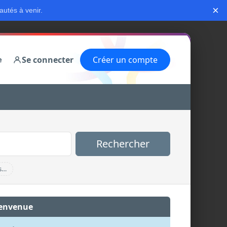
×
autés à venir.
Se connecter
Créer un compte
e
Rechercher
s…
envenue