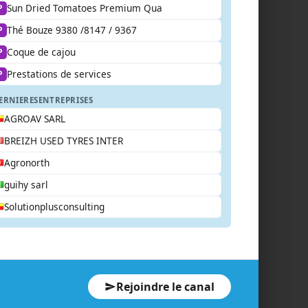
Sun Dried Tomatoes Premium Qua
P
Thé Bouze 9380 /8147 / 9367
P
Coque de cajou
P
Prestations de services
P
ERNIERES
ENTREPRISES
AGROAV SARL
BREIZH USED TYRES INTER
Agronorth
guihy sarl
Solutionplusconsulting
Rejoindre le canal