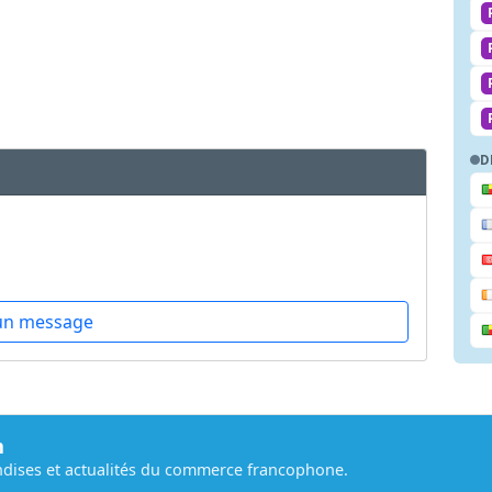
D
un message
m
dises et actualités du commerce francophone.