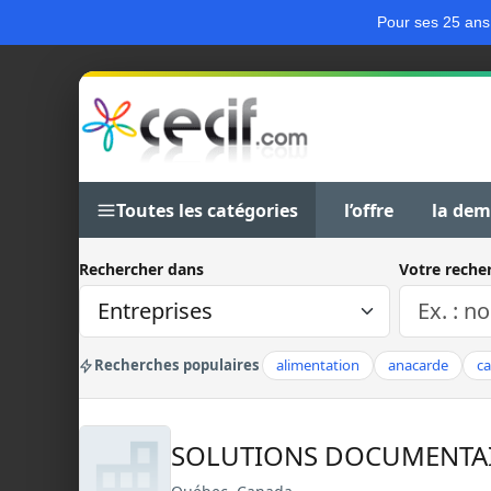
Pour ses 25 ans
Toutes les catégories
l’offre
la de
Rechercher dans
Votre reche
Recherches populaires
alimentation
anacarde
c
SOLUTIONS DOCUMENTAI