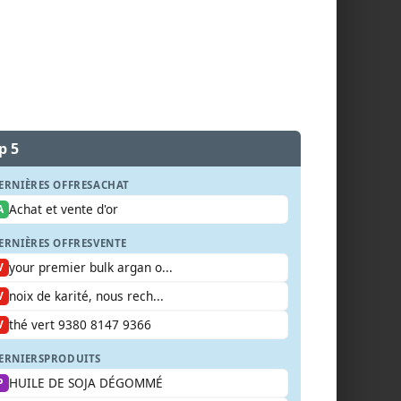
p 5
ERNIÈRES OFFRES
ACHAT
Achat et vente d'or
A
ERNIÈRES OFFRES
VENTE
your premier bulk argan o...
V
noix de karité, nous rech...
V
thé vert 9380 8147 9366
V
ERNIERS
PRODUITS
HUILE DE SOJA DÉGOMMÉ
P