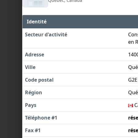
Québec, Canada
Identité
Secteur d'activité
Cons
en 
Adresse
1400
Ville
Qué
Code postal
G2E
Région
Qué
Pays
C
Téléphone #1
rés
Fax #1
rés