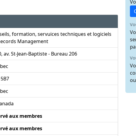
Vo
Vo
Vo
eils, formation, servuices techniques et logiciels
se
Records Management
pa
, av. St-Jean-Baptiste - Bureau 206
Vo
Vo
bec
co
 5B7
ou
bec
anada
ervé aux membres
ervé aux membres