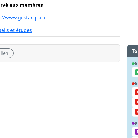
ervé aux membres
://www.gestar.qc.ca
eils et études
To
 lien
D
D
D