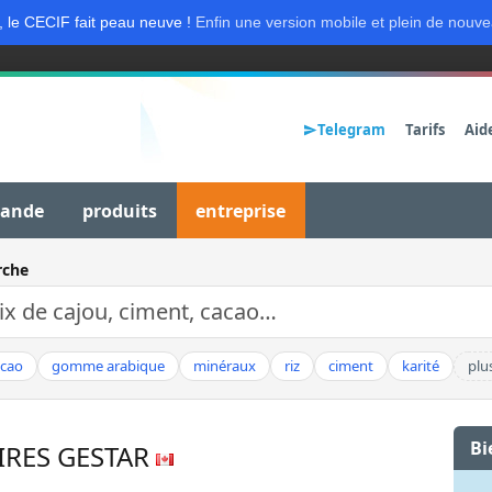
, le CECIF fait peau neuve !
Enfin une version mobile et plein de nouve
Telegram
Tarifs
Aid
mande
produits
entreprise
rche
acao
gomme arabique
minéraux
riz
ciment
karité
plu
Bi
RES GESTAR