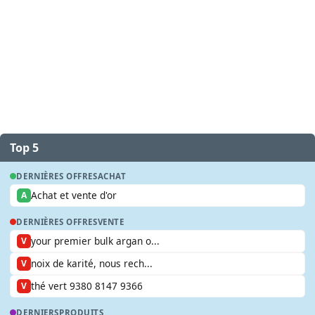
Top 5
DERNIÈRES OFFRES
ACHAT
Achat et vente d'or
A
DERNIÈRES OFFRES
VENTE
your premier bulk argan o...
V
noix de karité, nous rech...
V
thé vert 9380 8147 9366
V
DERNIERS
PRODUITS