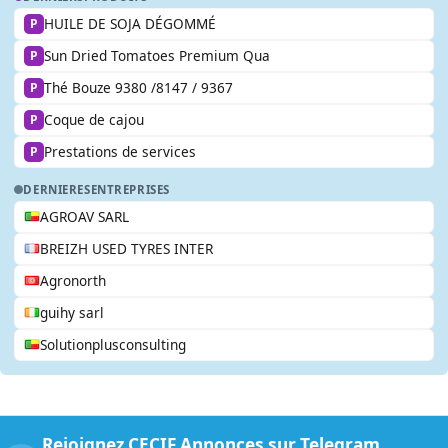
HUILE DE SOJA DÉGOMMÉ
P
Sun Dried Tomatoes Premium Qua
P
Thé Bouze 9380 /8147 / 9367
P
Coque de cajou
P
Prestations de services
P
DERNIERES
ENTREPRISES
AGROAV SARL
BREIZH USED TYRES INTER
Agronorth
guihy sarl
Solutionplusconsulting
Rejoignez CECIF Annonces sur Telegram