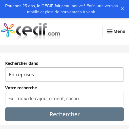
Pour ses 25 ans, le CECIF fait peau neuve !
Enfin une version
×
mobile et plein de nouveautés à venir.
Menu
Rechercher dans
Votre recherche
Rechercher