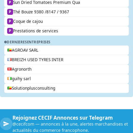
Sun Dried Tomatoes Premium Qua
P
Thé Bouze 9380 /8147 / 9367
P
Coque de cajou
P
Prestations de services
P
DERNIERES
ENTREPRISES
AGROAV SARL
BREIZH USED TYRES INTER
Agronorth
guihy sarl
Solutionplusconsulting
Rejoignez CECIF Annonces sur Telegram
@cecifcom — annonces à la une, alertes marchandises et
actualités du commerce francophone.