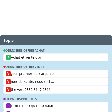
Top 5
DERNIÈRES OFFRES
ACHAT
Achat et vente d'or
A
DERNIÈRES OFFRES
VENTE
your premier bulk argan o...
V
noix de karité, nous rech...
V
thé vert 9380 8147 9366
V
DERNIERS
PRODUITS
HUILE DE SOJA DÉGOMMÉ
P