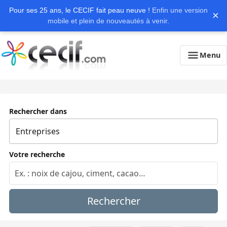
Pour ses 25 ans, le CECIF fait peau neuve !
Enfin une version
×
mobile et plein de nouveautés à venir.
Menu
Rechercher dans
Votre recherche
Rechercher